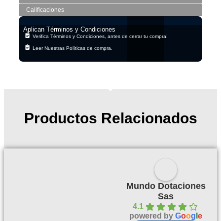
Calificaciones
Aplican Términos y Condiciones
Verifica Términos y Condiciones, antes de cerrar tu compra!
Leer Nuestras Políticas de compra.
Productos Relacionados
Mundo Dotaciones
Sas
4.1
powered by
G
o
o
g
l
e