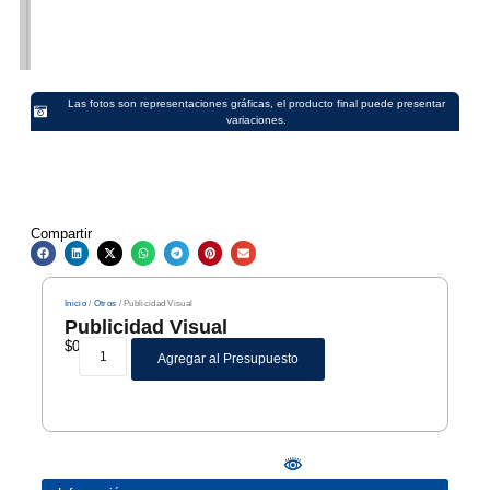
Las fotos son representaciones gráficas, el producto final puede presentar
variaciones.
Compartir
Inicio
/
Otros
/ Publicidad Visual
Publicidad Visual
$
0
Agregar al Presupuesto