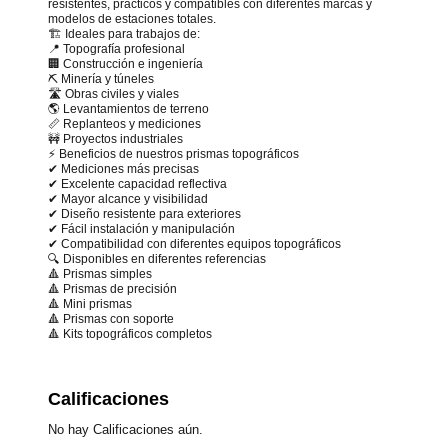
resistentes, prácticos y compatibles con diferentes marcas y
modelos de estaciones totales.
🏗️ Ideales para trabajos de:
📍 Topografía profesional
🏢 Construcción e ingeniería
⛏️ Minería y túneles
🛣️ Obras civiles y viales
🌎 Levantamientos de terreno
📏 Replanteos y mediciones
🚧 Proyectos industriales
⚡ Beneficios de nuestros prismas topográficos
✔ Mediciones más precisas
✔ Excelente capacidad reflectiva
✔ Mayor alcance y visibilidad
✔ Diseño resistente para exteriores
✔ Fácil instalación y manipulación
✔ Compatibilidad con diferentes equipos topográficos
🔍 Disponibles en diferentes referencias
🔺 Prismas simples
🔺 Prismas de precisión
🔺 Mini prismas
🔺 Prismas con soporte
🔺 Kits topográficos completos
Calificaciones
No hay Calificaciones aún.