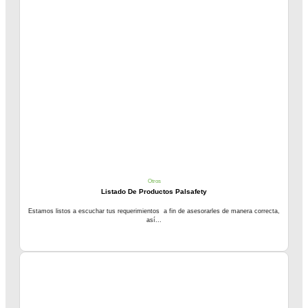
Otros
Listado De Productos Palsafety
Estamos listos a escuchar tus requerimientos a fin de asesorarles de manera correcta,
así...