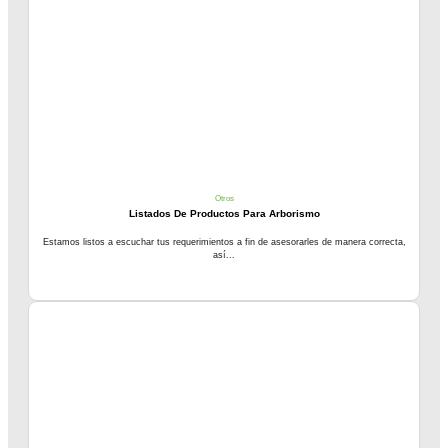
Otros
Listados De Productos Para Arborismo
Estamos listos a escuchar tus requerimientos a fin de asesorarles de manera correcta,
así...