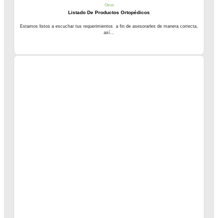
Otros
Listado De Productos Ortopédicos
Estamos listos a escuchar tus requerimientos a fin de asesorarles de manera correcta,
así...