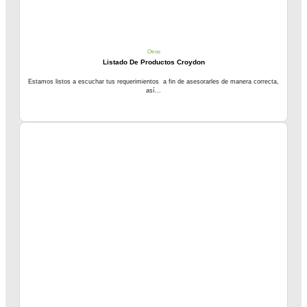
Otros
Listado De Productos Croydon
Estamos listos a escuchar tus requerimientos a fin de asesorarles de manera correcta,
así...