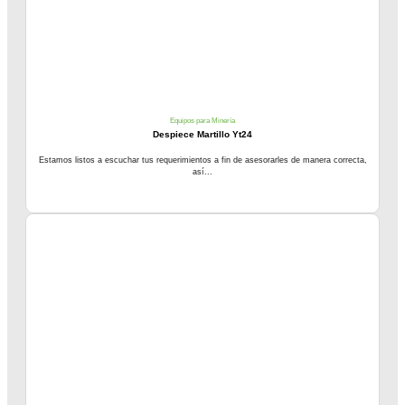
Equipos para Minería
Despiece Martillo Yt24
Estamos listos a escuchar tus requerimientos a fin de asesorarles de manera correcta,
así...