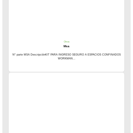
Otros
Msa
N° parte MSA DescripciónKIT PARA INGRESO SEGURO A ESPACIOS CONFINADOS
WORKMAN...