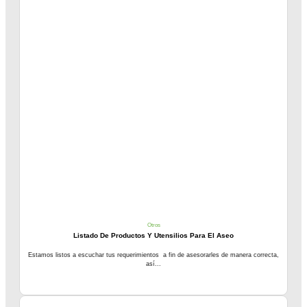
Otros
Listado De Productos Y Utensilios Para El Aseo
Estamos listos a escuchar tus requerimientos a fin de asesorarles de manera correcta,
así...