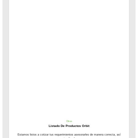
Otros
Listado De Productos Orbit
Estamos listos a cotizar tus requerimientos asesorarles de manera correcta, así