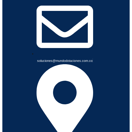
I
A
B
L
E
S
soluciones@mundodotaciones.com.co