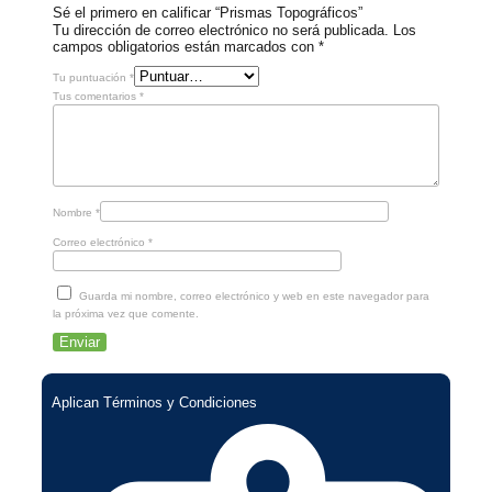
Sé el primero en calificar “Prismas Topográficos”
Tu dirección de correo electrónico no será publicada.
Los
campos obligatorios están marcados con
*
Tu puntuación
*
Tus comentarios
*
Nombre
*
Correo electrónico
*
Guarda mi nombre, correo electrónico y web en este navegador para
la próxima vez que comente.
Aplican Términos y Condiciones