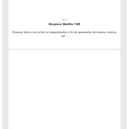
Otros
Despiece Martillo Yt28
Estamos listos a escuchar tus requerimientos a fin de asesorarles de manera correcta,
así...