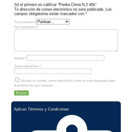
Sé el primero en calificar “Piedra China N.2 40k”
Tu dirección de correo electrónico no será publicada.
Los
campos obligatorios están marcados con
*
Tu puntuación
*
Tus comentarios
*
Nombre
*
Correo electrónico
*
Guarda mi nombre, correo electrónico y web en este navegador para
la próxima vez que comente.
Aplican Términos y Condiciones