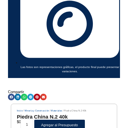
Las fotos son representaciones gráficas, el producto final puede presentar
variaciones.
Compartir
Inicio
/
Minería y Construcción
/
Materiales
/ Piedra China N.2 40k
Piedra China N.2 40k
$
0
Agregar al Presupuesto