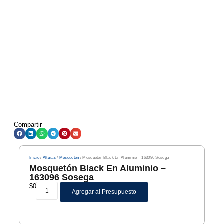
Compartir
Inicio
/
Alturas
/
Mosquetón
/ Mosquetón Black En Aluminio – 163096 Sosega
Mosquetón Black En Aluminio –
163096 Sosega
$
0
Agregar al Presupuesto