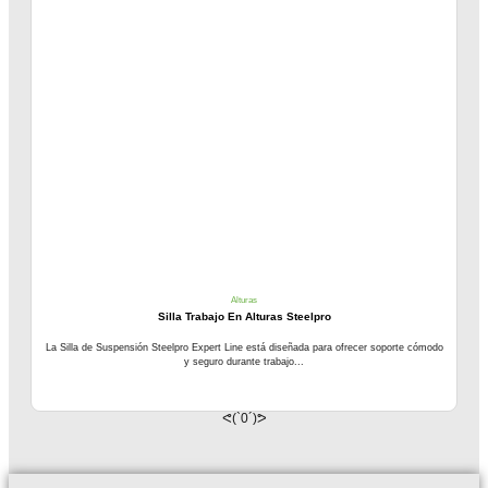
Alturas
Silla Trabajo En Alturas Steelpro
La Silla de Suspensión Steelpro Expert Line está diseñada para ofrecer soporte cómodo
y seguro durante trabajo...
ᕙ(`0´)ᕗ