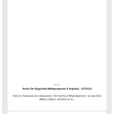
Alturas
Arnés De Seguridad Multiproposito 4 Argollas - 1170121
<b>👉👉 Asesorías y/o cotizaciones: </b><em>Con WhatsApp</em>, es mas fácil,
rápido y seguro, envíanos su re...