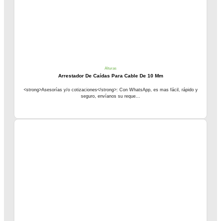
Alturas
Arrestador De Caídas Para Cable De 10 Mm
<strong>Asesorías y/o cotizaciones</strong>: Con WhatsApp, es mas fácil, rápido y
seguro, envíanos su reque...