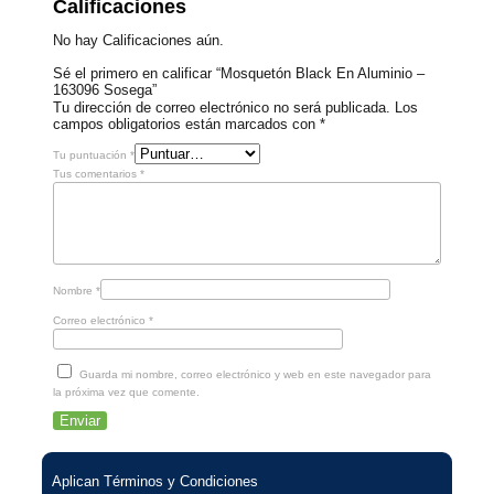
Calificaciones
No hay Calificaciones aún.
Sé el primero en calificar “Mosquetón Black En Aluminio –
163096 Sosega”
Tu dirección de correo electrónico no será publicada.
Los
campos obligatorios están marcados con
*
Tu puntuación
*
Tus comentarios
*
Nombre
*
Correo electrónico
*
Guarda mi nombre, correo electrónico y web en este navegador para
la próxima vez que comente.
Aplican Términos y Condiciones