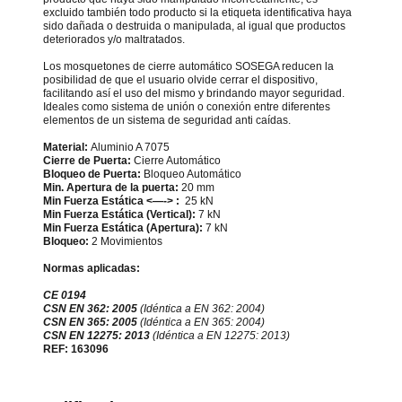
excluido también todo producto si la etiqueta identificativa haya
sido dañada o destruida o manipulada, al igual que productos
deteriorados y/o maltratados.
Los mosquetones de cierre automático SOSEGA reducen la
posibilidad de que el usuario olvide cerrar el dispositivo,
facilitando así el uso del mismo y brindando mayor seguridad.
Ideales como sistema de unión o conexión entre diferentes
elementos de un sistema de seguridad anti caídas.
Material:
Aluminio A 7075
Cierre de Puerta:
Cierre Automático
Bloqueo de Puerta:
Bloqueo Automático
Min. Apertura de la puerta:
20 mm
Min Fuerza Estática <—-> :
25 kN
Min Fuerza Estática (Vertical):
7 kN
Min Fuerza Estática (Apertura):
7 kN
Bloqueo:
2 Movimientos
Normas aplicadas:
CE 0194
CSN EN 362: 2005
(Idéntica a EN 362: 2004)
CSN EN 365: 2005
(Idéntica a EN 365: 2004)
CSN EN 12275: 2013
(Idéntica a EN 12275: 2013)
REF: 163096