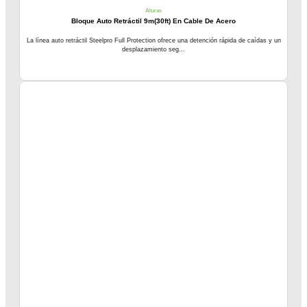
Alturas
Bloque Auto Retráctil 9m(30ft) En Cable De Acero
La línea auto retráctil Steelpro Full Protection ofrece una detención rápida de caídas y un
desplazamiento seg...