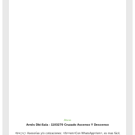
Alturas
Arnés Dbi-Sala - 1103270 Cruzado Ascenso Y Descenso
<b>👉👉 Asesorías y/o cotizaciones: </b><em>Con WhatsApp</em>, es mas fácil,