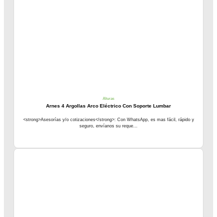
Alturas
Arnes 4 Argollas Arco Eléctrico Con Soporte Lumbar
<strong>Asesorías y/o cotizaciones</strong>: Con WhatsApp, es mas fácil, rápido y
seguro, envíanos su reque...