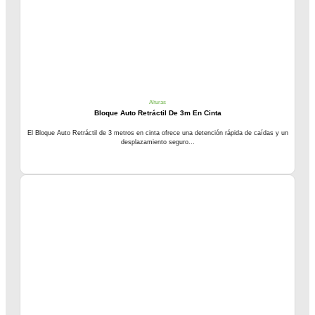
Alturas
Bloque Auto Retráctil De 3m En Cinta
El Bloque Auto Retráctil de 3 metros en cinta ofrece una detención rápida de caídas y un
desplazamiento seguro...