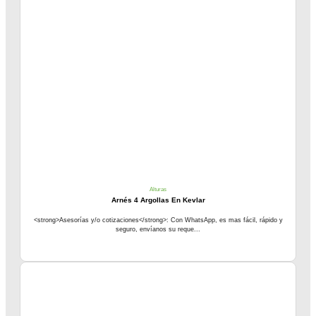
Alturas
Arnés 4 Argollas En Kevlar
<strong>Asesorías y/o cotizaciones</strong>: Con WhatsApp, es mas fácil, rápido y
seguro, envíanos su reque...