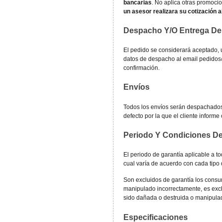
bancarias
. No aplica otras promoci
un asesor realizara su cotización al
Despacho Y/O Entrega De
El pedido se considerará aceptado, u
datos de despacho al email pedido
confirmación.
Envíos
Todos los envíos serán despachados
defecto por la que el cliente informe
Periodo Y Condiciones De
El periodo de garantía aplicable a to
cual varía de acuerdo con cada tipo
Son excluidos de garantía los consu
manipulado incorrectamente, es exclu
sido dañada o destruida o manipulad
Especificaciones