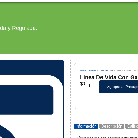
ada y Regulada.
Inicio
/
Alturas
/
Línea de vida
/ Linea De Vida Con
Linea De Vida Con G
$
0
Agregar al Presup
Información
Descripción
Calif