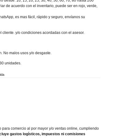
o desde: 10, 15, 20, 25, 30, 40, 50, 60, 70, 80 hasta 200
iar de acuerdo con el inventario, puede ser en rojo, verde,
atsApp, es mas fácil, rápido y seguro, envíanos su
l cliente. y/o condiciones acordadas con el asesor.
n. No malos usos y/o desgaste.
30 unidades.
ida
lo para comercio al por mayor y/o ventas online, cumpliendo
cluye gastos logísticos, impuestos ni comisiones