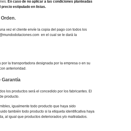
ones.
En caso de no aplicar a las condiciones planteadas
 precio estipulado en listas.
 Orden.
na vez el cliente envíe la copia del pago con todos los
s@mundodotaciones.com en el cual se le dará la
 por la transportadora designada por la empresa o en su
 con anterioridad.
 Garantía
dos los productos será el concedido por los fabricantes. El
 de producto.
mibles, igualmente todo producto que haya sido
ido también todo producto si la etiqueta identificativa haya
a, al igual que productos deteriorados y/o maltratados.