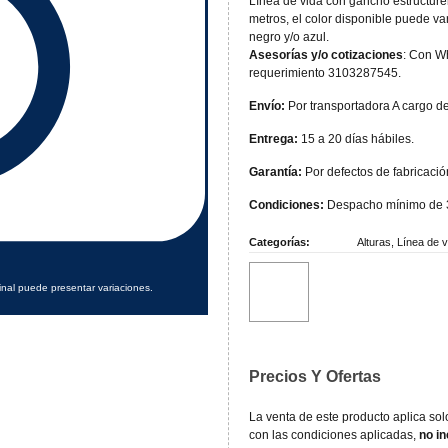
Línea de vida con gancho estructurer
metros, el color disponible puede var
negro y/o azul.
Asesorías y/o cotizaciones
: Con Wh
requerimiento 3103287545.
Envío:
Por transportadora A cargo de
Entrega:
15 a 20 días hábiles.
Garantía:
Por defectos de fabricació
Condiciones:
Despacho mínimo de 
Categorías:
Alturas
,
Línea de v
inal puede presentar variaciones.
Precios Y Ofertas
La venta de este producto aplica so
con las condiciones aplicadas,
no in