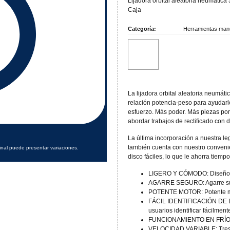
Lijadora orbital aleatoria neumática 
Caja
Categoría:
Herramientas man
La lijadora orbital aleatoria neumáti
relación potencia-peso para ayudar
esfuerzo. Más poder. Más piezas por
abordar trabajos de rectificado con 
La última incorporación a nuestra l
también cuenta con nuestro conveni
inal puede presentar variaciones.
disco fáciles, lo que le ahorra tiemp
LIGERO Y CÓMODO: Diseño 
AGARRE SEGURO: Agarre suav
POTENTE MOTOR: Potente mo
FÁCIL IDENTIFICACIÓN DE LA 
usuarios identificar fácilmente
FUNCIONAMIENTO EN FRÍO: S
VELOCIDAD VARIABLE: Tres c