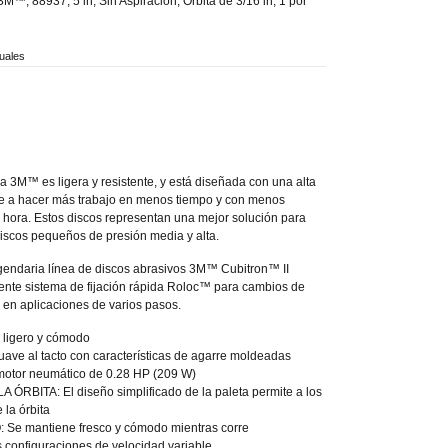
3M™, 88937, 5 in, Sin Aspiración, Órbita de 3/16 in, 1 por
uales
ca 3M™ es ligera y resistente, y está diseñada con una alta
le a hacer más trabajo en menos tiempo y con menos
 hora. Estos discos representan una mejor solución para
discos pequeños de presión media y alta.
egendaria línea de discos abrasivos 3M™ Cubitron™ II
ente sistema de fijación rápida Roloc™ para cambios de
o en aplicaciones de varios pasos.
ligero y cómodo
e al tacto con características de agarre moldeadas
tor neumático de 0.28 HP (209 W)
ÓRBITA: El diseño simplificado de la paleta permite a los
 la órbita
e mantiene fresco y cómodo mientras corre
onfiguraciones de velocidad variable