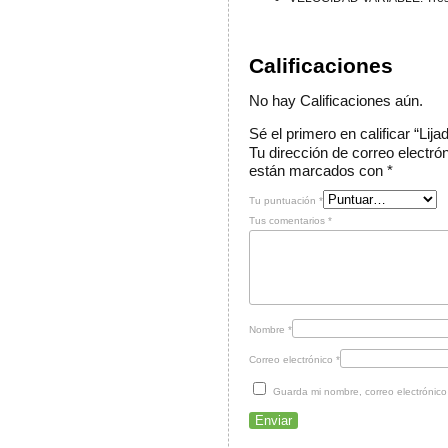
Calificaciones
No hay Calificaciones aún.
Sé el primero en calificar “Lij
Tu dirección de correo electró
están marcados con
*
Tu puntuación
*
Tus comentarios
*
Nombre
*
Correo electrónico
*
Guarda mi nombre, correo electrónic