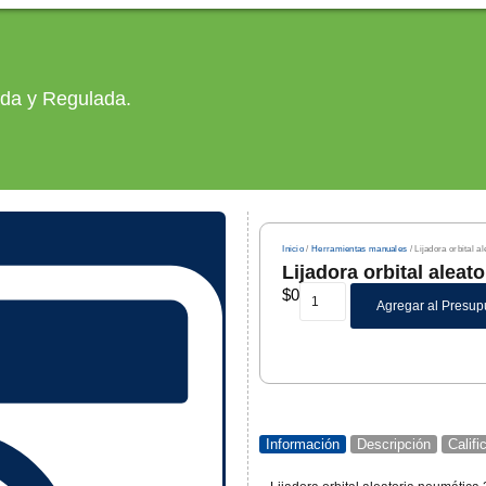
ada y Regulada.
Inicio
/
Herramientas manuales
/ Lijadora orbital 
Lijadora orbital alea
$
0
Agregar al Presup
Información
Descripción
Calif