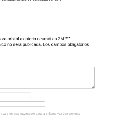
adora orbital aleatoria neumática 3M™”
nico no será publicada.
Los campos obligatorios
o y web en este navegador para la próxima vez que comente.