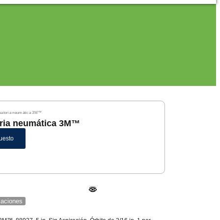
aleatoria neumática 3M™
toria neumática 3M™
uesto
icaciones