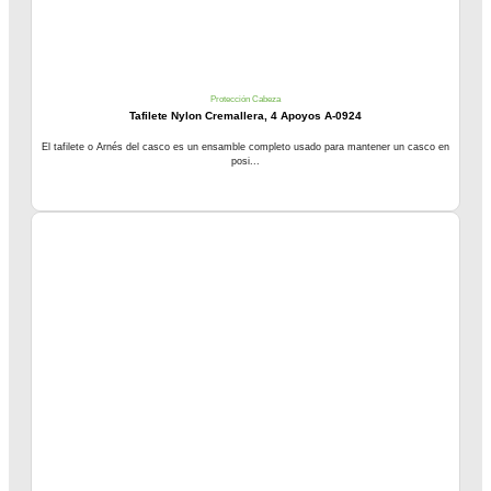
Protección Cabeza
Tafilete Nylon Cremallera, 4 Apoyos A-0924
El tafilete o Arnés del casco es un ensamble completo usado para mantener un casco en
posi...