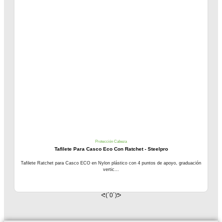
Protección Cabeza
Tafilete Para Casco Eco Con Ratchet - Steelpro
Tafilete Ratchet para Casco ECO en Nylon plástico con 4 puntos de apoyo, graduación
vertic...
ᕙ(`0´)ᕗ