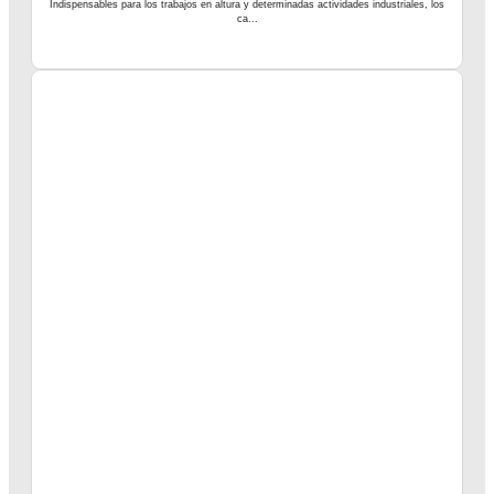
Indispensables para los trabajos en altura y determinadas actividades industriales, los
ca...