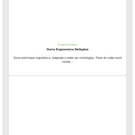
Protección Cabeza
Gorra Ergonomica Deltaplus
Gorra antichoque ergonómica, adaptada a todas las morfologías. Parte de malla mesh
ventila...