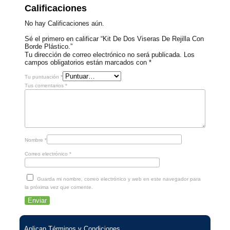
Calificaciones
No hay Calificaciones aún.
Sé el primero en calificar “Kit De Dos Viseras De Rejilla Con
Borde Plástico.”
Tu dirección de correo electrónico no será publicada.
Los
campos obligatorios están marcados con
*
Tu puntuación
*
Tus comentarios
*
Nombre
*
Correo electrónico
*
Guarda mi nombre, correo electrónico y web en este navegador para
la próxima vez que comente.
Aplican Términos y Condiciones