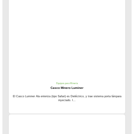
Equipos para Minería
Casco Minero Luminer
El Casco Luminer Ala enteriza (tipo Safari) es Dieléctrico, y trae sistema porta lámpara
inyectado. I...