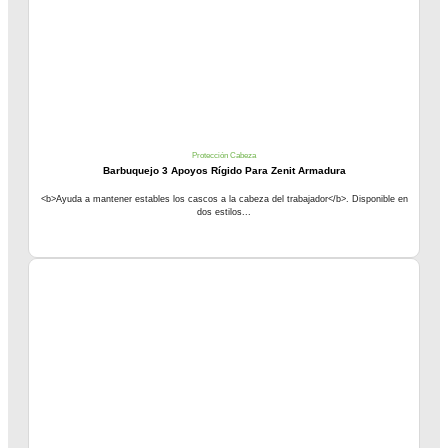
Protección Cabeza
Barbuquejo 3 Apoyos Rígido Para Zenit Armadura
<b>Ayuda a mantener estables los cascos a la cabeza del trabajador</b>. Disponible en
dos estilos...