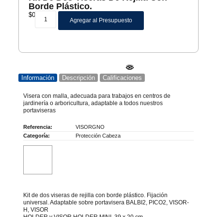
Borde Plástico.
$
0
Agregar al Presupuesto
Información
Descripción
Calificaciones
Visera con malla, adecuada para trabajos en centros de
jardinería o arboricultura, adaptable a todos nuestros
portaviseras
Referencia:
VISORGNO
Categoría:
Protección Cabeza
Kit de dos viseras de rejilla con borde plástico. Fijación
universal. Adaptable sobre portavisera BALBI2, PICO2, VISOR-
H, VISOR
HOLDER y VISOR HOLDER MINI. 39 x 20 cm.