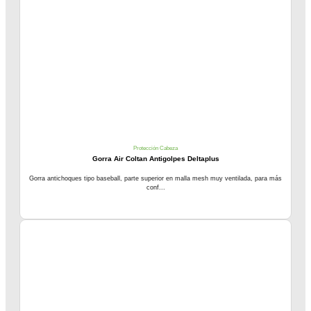
Protección Cabeza
Gorra Air Coltan Antigolpes Deltaplus
Gorra antichoques tipo baseball, parte superior en malla mesh muy ventilada, para más
conf...