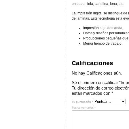
en papel, tela, cartulina, lona, etc.
La impresión digital se distingue d
de láminas. Este tecnología está e
Impresión bajo demanda.
Datos y diseños personaliza
Producciones pequeñas que 
Menor tiempo de trabajo.
Calificaciones
No hay Calificaciones aún.
Sé el primero en calificar “Impr
Tu dirección de correo electró
están marcados con
*
Tu puntuación
*
Tus comentarios
*