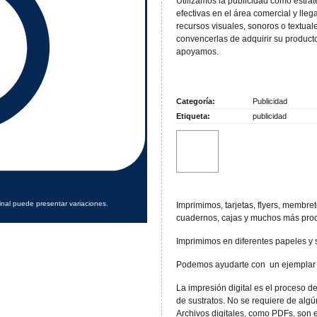
Utilizamos la publicidad como estra
efectivas en el área comercial y lle
recursos visuales, sonoros o textuale
convencerlas de adquirir su producto
apoyamos.
Categoría:
Publicidad
Etiqueta:
publicidad
inal puede presentar variaciones.
Imprimimos, tarjetas, flyers, membrete
cuadernos, cajas y muchos más prod
Imprimimos en diferentes papeles y s
Podemos ayudarte con un ejemplar 
La impresión digital es el proceso 
de sustratos. No se requiere de algún
Archivos digitales, como PDFs, son 