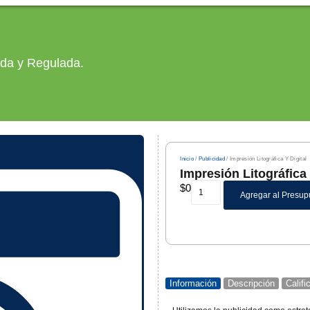
ada y Regulada.
Inicio
/
Publicidad
/ Impresión Litográfica Y Digital
Impresión Litográfica 
$
0
Agregar al Presup
Información
Descripción
Calif