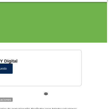
Y Digital
uesto
icaciones