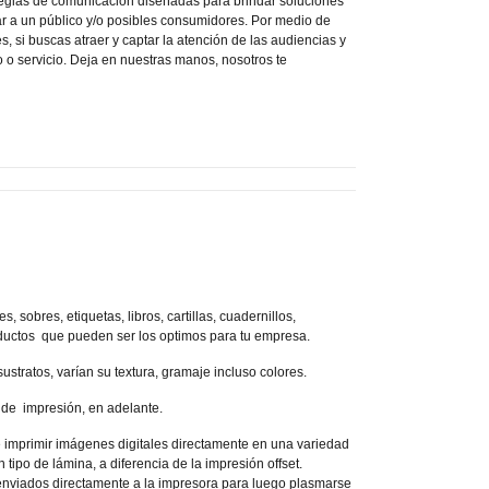
tegias de comunicación diseñadas para brindar soluciones
gar a un público y/o posibles consumidores. Por medio de
s, si buscas atraer y captar la atención de las audiencias y
 o servicio. Deja en nuestras manos, nosotros te
s, sobres, etiquetas, libros, cartillas, cuadernillos,
uctos que pueden ser los optimos para tu empresa.
ustratos, varían su textura, gramaje incluso colores.
de impresión, en adelante.
de imprimir imágenes digitales directamente en una variedad
 tipo de lámina, a diferencia de la impresión offset.
enviados directamente a la impresora para luego plasmarse