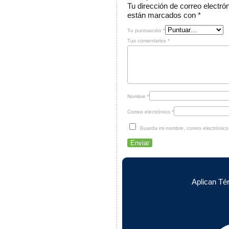
Tu dirección de correo electró
están marcados con
*
Tu puntuación
*
Tus comentarios
*
Nombre
*
Correo electrónico
*
Guarda mi nombre, correo electrónic
Aplican Té