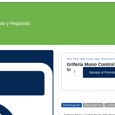
ada y Regulada.
Inicio
/
Otros
/
Baño Cocina y Aseo
/
Grifería para
Grifería Mono Control
$
0
Agregar al Presup
Información
Descripción
Calif