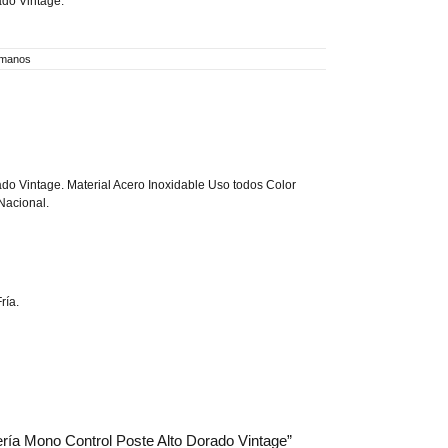
ado Vintage.
amanos
ado Vintage. Material Acero Inoxidable Uso todos Color
Nacional.
ría.
ifería Mono Control Poste Alto Dorado Vintage”