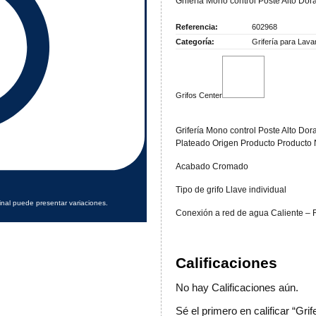
Grifería Mono control Poste Alto Dor
Referencia:
602968
Categoría:
Grifería para Lav
Grifos Center
Grifería Mono control Poste Alto Dor
Plateado Origen Producto Producto 
Acabado Cromado
Tipo de grifo Llave individual
inal puede presentar variaciones.
Conexión a red de agua Caliente – F
Calificaciones
No hay Calificaciones aún.
Sé el primero en calificar “Gr