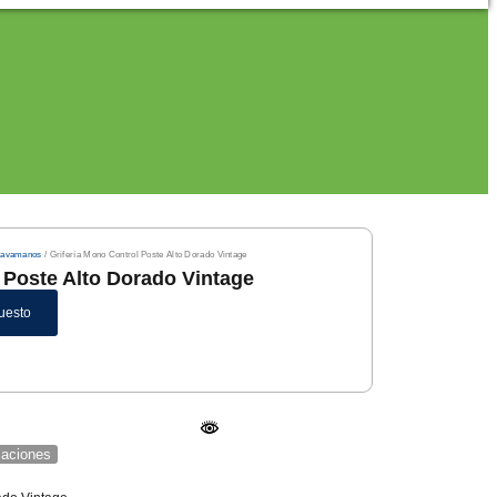
 Lavamanos
/ Grifería Mono Control Poste Alto Dorado Vintage
 Poste Alto Dorado Vintage
uesto
icaciones