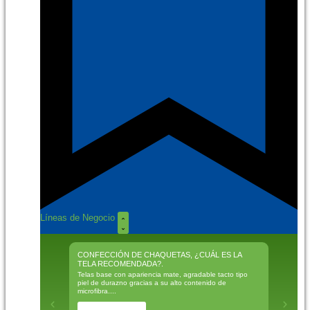
Líneas de Negocio
CONFECCIÓN DE CHAQUETAS, ¿CUÁL ES LA
PROTEC
TELA RECOMENDADA?.
LABORA
Telas base con apariencia mate, agradable tacto tipo
La protec
piel de durazno gracias a su alto contenido de
las manos
microfibra....
entre otro