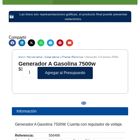
Las fotos son representaciones gráficas, el producto final puede presentar
variaciones.
Compartir
Inicio
/
Herramientas
/
Generadores y Plantas Eléctricas
/ Generador A Gasolina 7500w
Generador A Gasolina 7500w
$
0
Agregar al Presupuesto
Información
Generador A Gasolina 7500W. Cuenta con regulador de voltaje.
Referencia:
556486