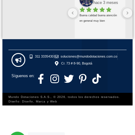
hace 3 meses
Buena calidad buena atención 
en general muy bien
311 3335430
soluciones@mundodotaciones.com.co
Cr. 73 # 8-90, Bogotá
Síguenos en:
Mundo Dotaciones S.A.S., © 2026, todos los derechos reservados.
Diseño: Diseño, Marca y Web