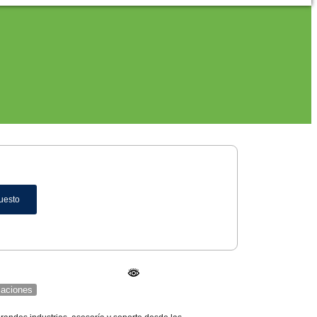
uesto
icaciones