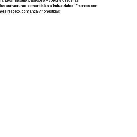
randes industrias, asesoría y soporte desde las
ndes
estructuras comerciales e industriales
. Empresa con
era respeto, confianza y honestidad.