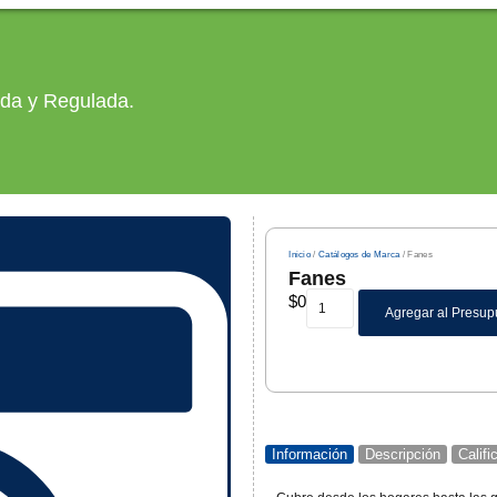
ada y Regulada.
Inicio
/
Catálogos de Marca
/ Fanes
Fanes
$
0
Agregar al Presup
Información
Descripción
Calif