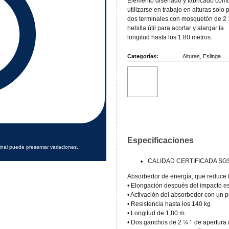
Elemento diseñado y fabricado com
utilizarse en trabajo en alturas solo
dos terminales con mosquetón de 2 
hebilla útil para acortar y alargar la
longitud hasta los 1.80 metros.
Categorías:
Alturas
,
Eslinga
Especificaciones
inal puede presentar variaciones.
CALIDAD CERTIFICADA SGS,
Absorbedor de energía, que reduce la
• Elongación después del impacto 
• Activación del absorbedor con un p
• Resistencia hasta los 140 kg
• Longitud de 1,80 m
• Dos ganchos de 2 ¼ ’’ de apertura 