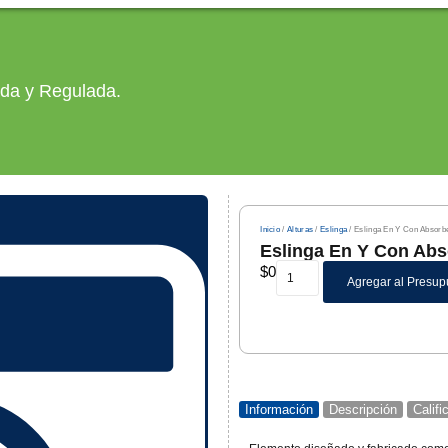
ada y Regulada.
Inicio
/
Alturas
/
Eslinga
/ Eslinga En Y Con Absor
Eslinga En Y Con Ab
$
0
Agregar al Presup
Información
Descripción
Calif