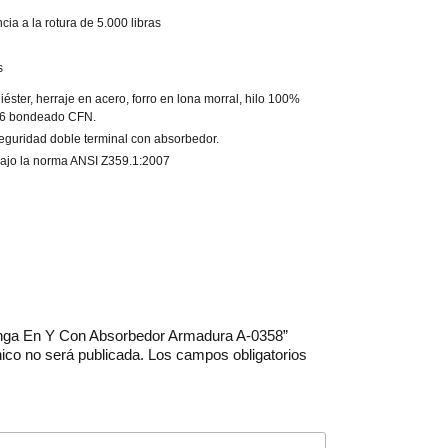
cia a la rotura de 5.000 libras
s
iéster, herraje en acero, forro en lona morral, hilo 100%
.6 bondeado CFN.
eguridad doble terminal con absorbedor.
bajo la norma ANSI Z359.1:2007
slinga En Y Con Absorbedor Armadura A-0358”
nico no será publicada.
Los campos obligatorios