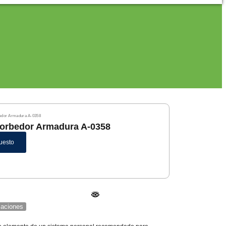
bedor Armadura A-0358
sorbedor Armadura A-0358
uesto
icaciones