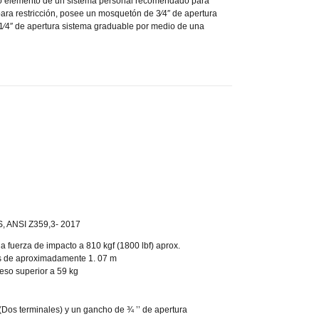
o elemento de un sistema personal recomendado para
 para restricción, posee un mosquetón de 3⁄4″ de apertura
1⁄4″ de apertura sistema graduable por medio de una
 ANSI Z359,3- 2017
 fuerza de impacto a 810 kgf (1800 lbf) aprox.
es de aproximadamente 1. 07 m
eso superior a 59 kg
(Dos terminales) y un gancho de ¾ ’’ de apertura