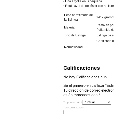
• Una argolla en D pequeña
• Reata azul de poliéster con resisten
Peso aproximado de
2419 gramo
la Eslinga
Reata en pol
Material
Poliamida 6
Tipo de Eslinga
Eslinga de s
Certificado 
Normatividad
Calificaciones
No hay Calificaciones aún.
Sé el primero en calificar “E
Tu dirección de correo electró
están marcados con
*
Tu puntuación
*
Tus comentarios
*