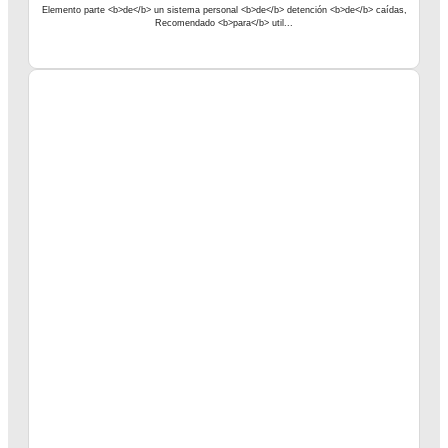
Elemento parte <b>de</b> un sistema personal <b>de</b> detención <b>de</b> caídas,
Recomendado <b>para</b> util...