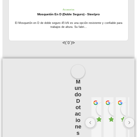
Accesorios
Mosquetón En D (Doble Seguro) - Steelpro
El Mosquetón en D de doble seguro 45 kN es una opción resistente y confiable para
trabajos de altura. Su fabri...
ᕙ(`0´)ᕗ
M
un
do
D
ot
Palmeras 
Camil
hace 3 meses
hace 3
h
ac
io
ne
B
M
B
E
u
u
u
X
s
e
y 
e
C