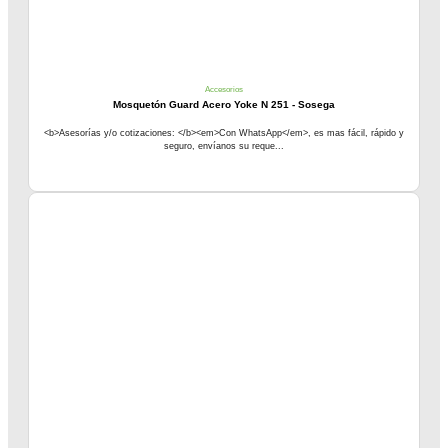
Accesorios
Mosquetón Guard Acero Yoke N 251 - Sosega
<b>Asesorías y/o cotizaciones: </b><em>Con WhatsApp</em>, es mas fácil, rápido y
seguro, envíanos su reque...