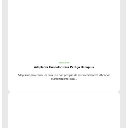
Accesorios
Adaptador Conector Para Pertiga Deltaplus
Adaptador para conector para uso con pértigas de rescateSectoresEdificación
Mantenimiento Indu...