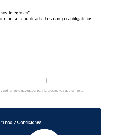
inas Integrales”
nico no será publicada.
Los campos obligatorios
o y web en este navegador para la próxima vez que comente.
rminos y Condiciones