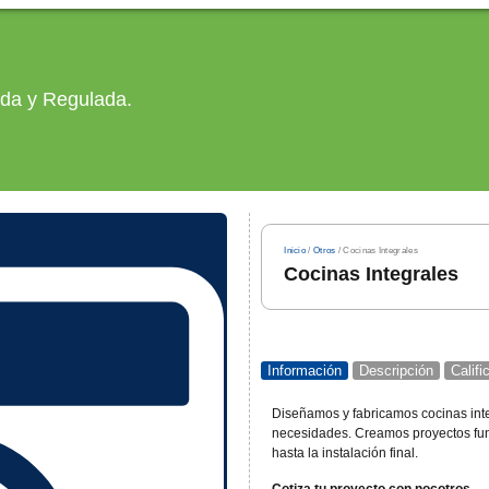
ada y Regulada.
Inicio
/
Otros
/ Cocinas Integrales
Cocinas Integrales
Información
Descripción
Calif
Diseñamos y fabricamos cocinas inte
necesidades. Creamos proyectos func
hasta la instalación final.
Cotiza tu proyecto con nocotros.