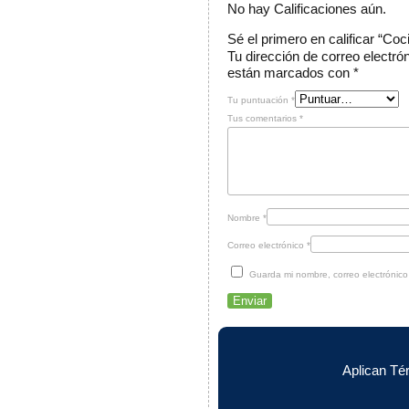
No hay Calificaciones aún.
Sé el primero en calificar “Coc
Tu dirección de correo electró
están marcados con
*
Tu puntuación
*
Tus comentarios
*
Nombre
*
Correo electrónico
*
Guarda mi nombre, correo electrónic
Aplican Té