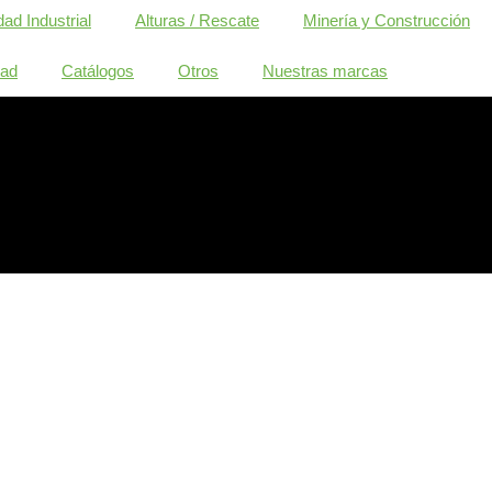
ad Industrial
Alturas / Rescate
Minería y Construcción
dad
Catálogos
Otros
Nuestras marcas