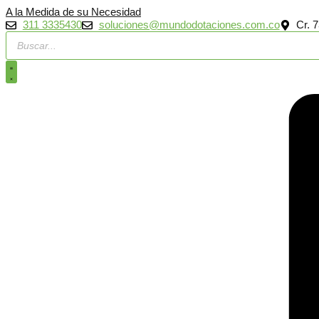
Ir
A la Medida de su Necesidad
al
311 3335430
soluciones@mundodotaciones.com.co
Cr. 
contenido
Búsqueda
de
productos