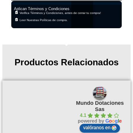
Aplican Términos y Condiciones
Verifica Términos y Condiciones, antes de cerrar tu compra!
Leer Nuestras Políticas de compra.
Productos Relacionados
Mundo Dotaciones
Sas
4.1
powered by
G
o
o
g
l
e
valóranos en