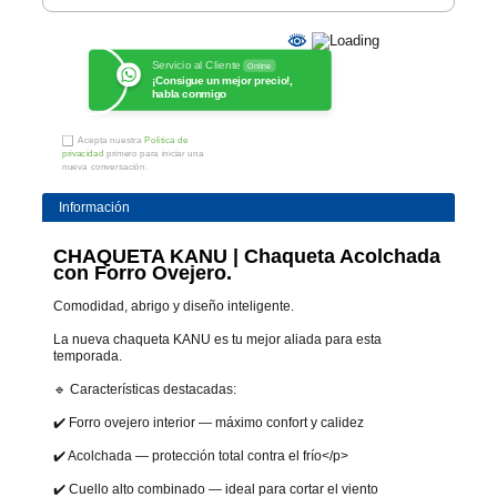
Servicio al Cliente
Online
¡Consigue un mejor precio!,
habla conmigo
Acepta nuestra
Política de
privacidad
primero para iniciar una
nueva conversación.
Información
CHAQUETA KANU | Chaqueta Acolchada
con Forro Ovejero.
Comodidad, abrigo y diseño inteligente.
La nueva chaqueta KANU es tu mejor aliada para esta
temporada.
🔹 Características destacadas:
✔️ Forro ovejero interior — máximo confort y calidez
✔️ Acolchada — protección total contra el frío</p>
✔️ Cuello alto combinado — ideal para cortar el viento