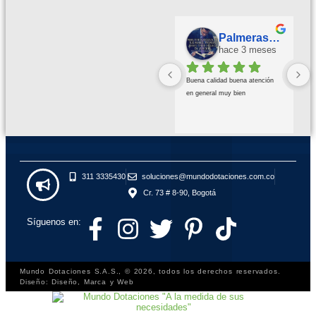
Palmeras Doradas
hace 3 meses
Buena calidad buena atención 
en general muy bien
311 3335430
soluciones@mundodotaciones.com.co
Cr. 73 # 8-90, Bogotá
Síguenos en:
Mundo Dotaciones S.A.S., © 2026, todos los derechos reservados.
Diseño: Diseño, Marca y Web