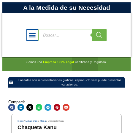
A la Medida de su Necesidad
Somos una
Empresa 100% Legal
Certificada y Regulada.
Las fotos son representaciones gráficas, el producto final puede presentar
variaciones.
Compartir
Inicio
/
Dotaciones
/
Moda
/ Chaqueta Kanu
Chaqueta Kanu