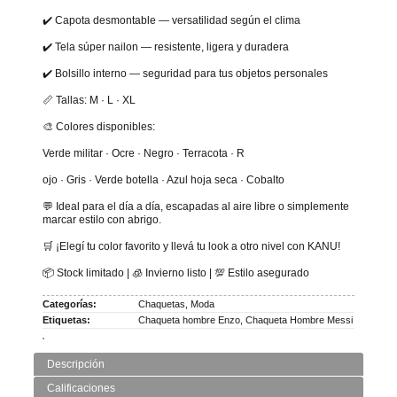
✔️ Capota desmontable — versatilidad según el clima
✔️ Tela súper nailon — resistente, ligera y duradera
✔️ Bolsillo interno — seguridad para tus objetos personales
📏 Tallas: M · L · XL
🎨 Colores disponibles:
Verde militar · Ocre · Negro · Terracota · R
ojo · Gris · Verde botella · Azul hoja seca · Cobalto
💬 Ideal para el día a día, escapadas al aire libre o simplemente
marcar estilo con abrigo.
🛒 ¡Elegí tu color favorito y llevá tu look a otro nivel con KANU!
📦 Stock limitado | 🧊 Invierno listo | 💯 Estilo asegurado
Categorías:
Chaquetas
,
Moda
Etiquetas:
Chaqueta hombre Enzo
,
Chaqueta Hombre Messi
Descripción
Calificaciones