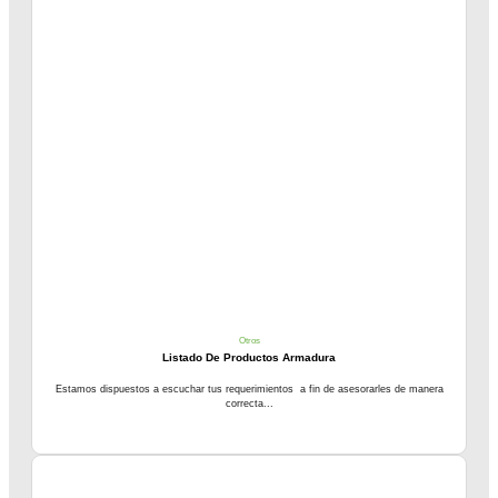
Otros
Listado De Productos Armadura
Estamos dispuestos a escuchar tus requerimientos a fin de asesorarles de manera
correcta...