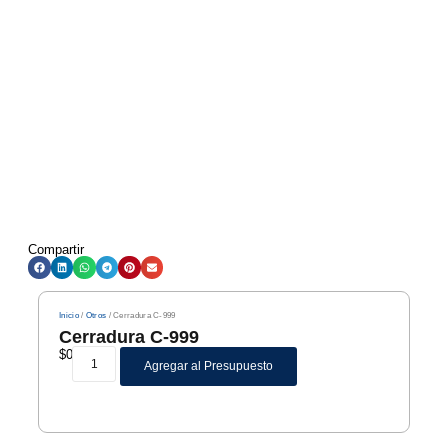
Compartir
Inicio
/
Otros
/ Cerradura C-999
Cerradura C-999
$
0
Agregar al Presupuesto