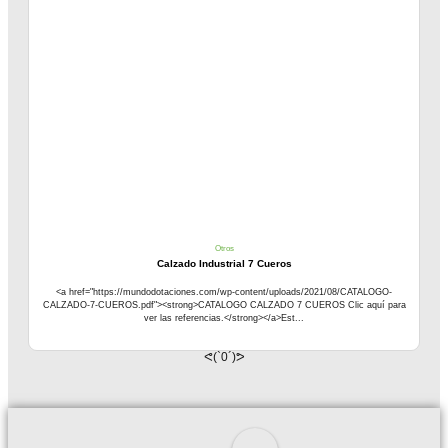
Otros
Calzado Industrial 7 Cueros
<a href="https://mundodotaciones.com/wp-content/uploads/2021/08/CATALOGO-
CALZADO-7-CUEROS.pdf"><strong>CATALOGO CALZADO 7 CUEROS Clic aquí para
ver las referencias.</strong></a>Est...
ᕙ(`0´)ᕗ