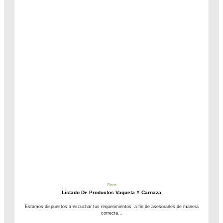
Otros
Listado De Productos Vaqueta Y Carnaza
Estamos dispuestos a escuchar tus requerimientos a fin de asesorarles de manera
correcta...