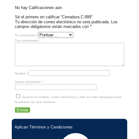
No hay Calificaciones aún.
Sé el primero en calificar “Cerradura C-999”
Tu dirección de correo electrónico no será publicada.
Los
campos obligatorios están marcados con
*
Tu puntuación
*
Tus comentarios
*
Nombre
*
Correo electrónico
*
Guarda mi nombre, correo electrónico y web en este navegador para
la próxima vez que comente.
Aplican Términos y Condiciones