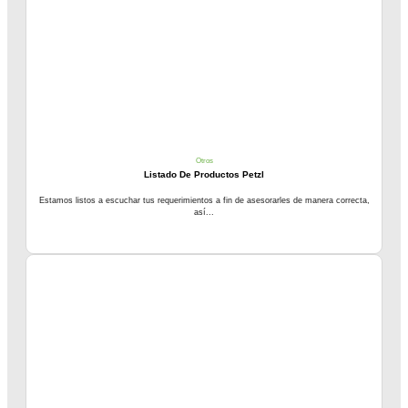
Otros
Listado De Productos Petzl
Estamos listos a escuchar tus requerimientos a fin de asesorarles de manera correcta,
así...