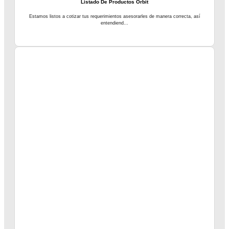
Listado De Productos Orbit
Estamos listos a cotizar tus requerimientos asesorarles de manera correcta, así
entendiend...