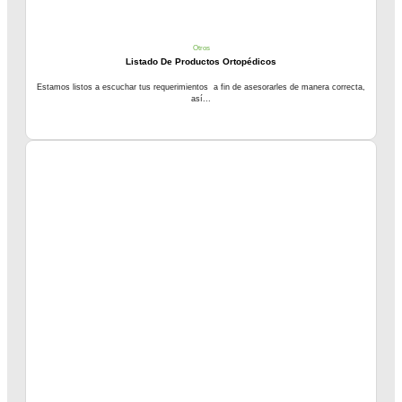
Otros
Listado De Productos Ortopédicos
Estamos listos a escuchar tus requerimientos a fin de asesorarles de manera correcta,
así...