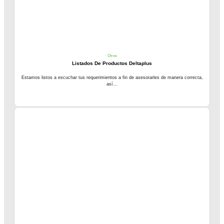
Otros
Listados De Productos Deltaplus
Estamos listos a escuchar tus requerimientos a fin de asesorarles de manera correcta,
así...