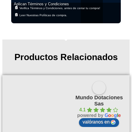
Aplican Términos y Condiciones
Verifica Términos y Condiciones, antes de cerrar tu compra!
Leer Nuestras Políticas de compra.
Productos Relacionados
Mundo Dotaciones
Sas
4.1
powered by
G
o
o
g
l
e
valóranos en