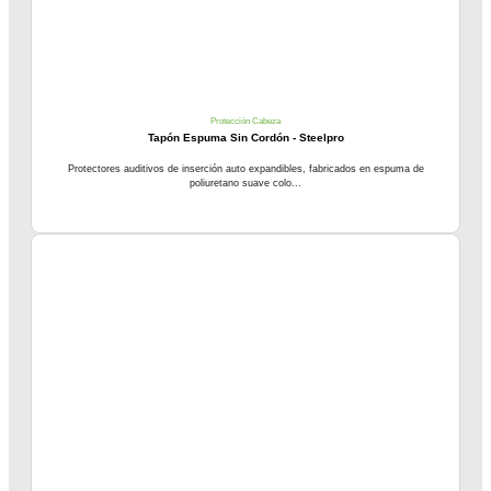
Protección Cabeza
Tapón Espuma Sin Cordón - Steelpro
Protectores auditivos de inserción auto expandibles, fabricados en espuma de
poliuretano suave colo...