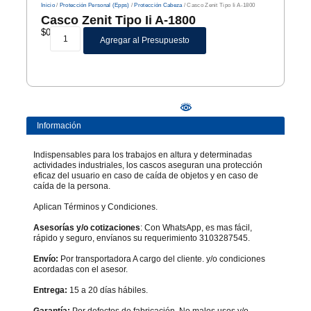
Inicio
/
Protección Personal (Epps)
/
Protección Cabeza
/ Casco Zenit Tipo Ii A-1800
Casco Zenit Tipo Ii A-1800
$
0
Agregar al Presupuesto
Información
Indispensables para los trabajos en altura y determinadas
actividades industriales, los cascos aseguran una protección
eficaz del usuario en caso de caída de objetos y en caso de
caída de la persona.
Aplican Términos y Condiciones.
Asesorías y/o cotizaciones
: Con WhatsApp, es mas fácil,
rápido y seguro, envíanos su requerimiento 3103287545.
Envío:
Por transportadora A cargo del cliente. y/o condiciones
acordadas con el asesor.
Entrega:
15 a 20 días hábiles.
Garantía:
Por defectos de fabricación. No malos usos y/o