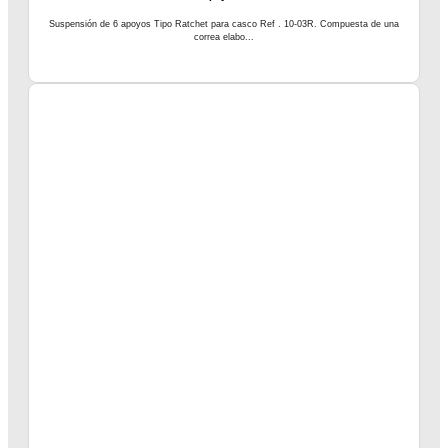
Suspensión de 6 apoyos Tipo Ratchet para casco Ref . 10-03R. Compuesta de una
correa elabo...