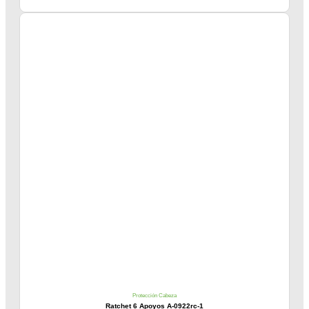
Protección Cabeza
Ratchet 6 Apoyos A-0922rc-1