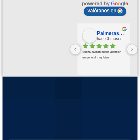
powered by
G
o
o
g
l
e
valóranos en
Palmeras Doradas
hace 3 meses
Buena calidad buena atención 
en general muy bien