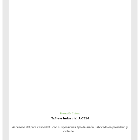
Protección Cabeza
Tafilete Industrial A-0914
Accesorio <b>para casco</b>, con suspensiones tipo de araña, fabricado en polietileno y
cinta de...