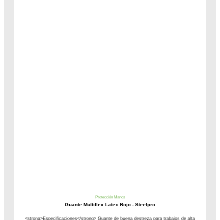
Protección Manos
Guante Multiflex Latex Rojo - Steelpro
<strong>Especificaciones</strong> Guante de buena destreza para trabajos de alta