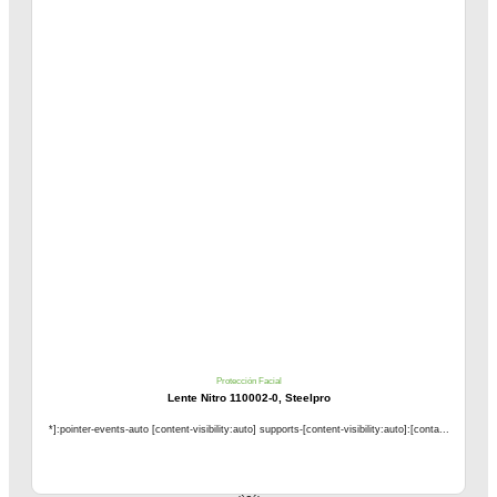
Protección Facial
Lente Nitro 110002-0, Steelpro
*]:pointer-events-auto [content-visibility:auto] supports-[content-visibility:auto]:[conta...