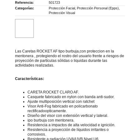
Referencia:
501723
Categorías:
Protección Facial
,
Protección Personal (Epps)
,
Protección Visual
Las Caretas ROCKET AF tipo burbuja,con proteccion en la
mentonera , protegiendo el rostro del usuario frente a riesgos de
proyección de partículas sólidas o liquidas durante las
actividades realizadas.
Características:
CARETA ROCKET CLARO AF.
Casquete fabricado en nylon con banda anti-sudor.
Ajuste multiposición vertical con ratchet
Visor Anti-Fog fabricado en policarbonato
rectificadoopticamente.
Diseño del visor con extensión vertical y lateral.
ipo burbuja con mentonera.
Resistencia a impactos de alta velocidad e ignición.
Resistencia a proyección de líquidos irritantes o
corrosivos.
Resistente a radiación UVA/UVB Nivel U6.