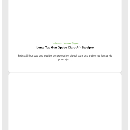
Protección Personal (Epps)
Lente Top Gun Optico Claro Af - Steelpro
&nbsp;Si buscas una opción de protección visual para uso sobre tus lentes de
prescripc...