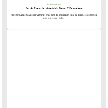
Protección Facial
Careta Esmerilar Adaptable Casco Y Basculante
<strong>Especificaciones</strong> Mascara de protección total de diseño ergonómico,
para protección del r...