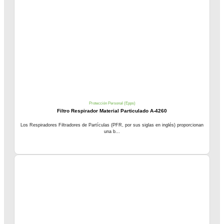
Protección Personal (Epps)
Filtro Respirador Material Particulado A-4260
Los Respiradores Filtradores de Partículas (PFR, por sus siglas en inglés) proporcionan
una b...