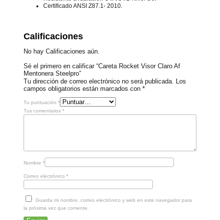
Certificado ANSI Z87.1- 2010.
Calificaciones
No hay Calificaciones aún.
Sé el primero en calificar “Careta Rocket Visor Claro Af
Mentonera Steelpro”
Tu dirección de correo electrónico no será publicada.
Los
campos obligatorios están marcados con
*
Tu puntuación
*
Tus comentarios
*
Nombre
*
Correo electrónico
*
Guarda mi nombre, correo electrónico y web en este navegador para
la próxima vez que comente.