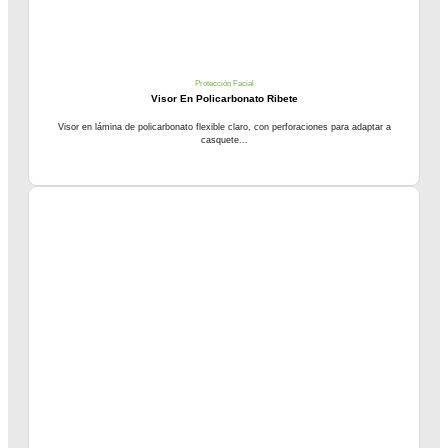
Protección Facial
Visor En Policarbonato Ribete
Visor en lámina de policarbonato flexible claro, con perforaciones para adaptar a
casquete...