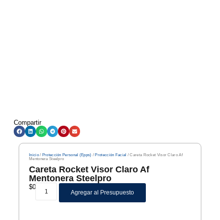
Compartir
Inicio
/
Protección Personal (Epps)
/
Protección Facial
/ Careta Rocket Visor Claro Af
Mentonera Steelpro
Careta Rocket Visor Claro Af
Mentonera Steelpro
$
0
Agregar al Presupuesto