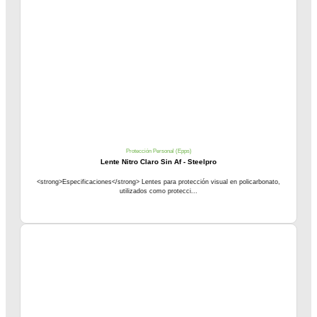
Protección Personal (Epps)
Lente Nitro Claro Sin Af - Steelpro
<strong>Especificaciones</strong> Lentes para protección visual en policarbonato,
utilizados como protecci...