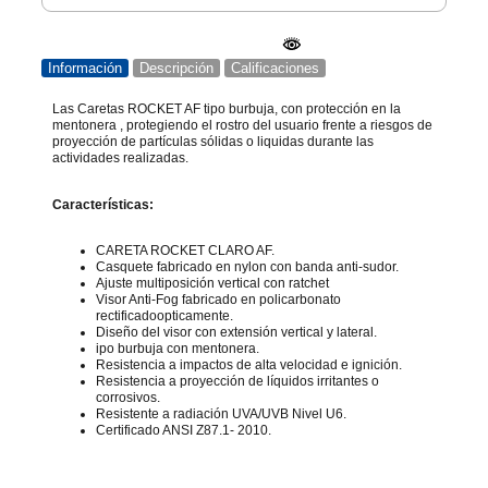
Información
Descripción
Calificaciones
Las Caretas ROCKET AF tipo burbuja, con protección en la
mentonera , protegiendo el rostro del usuario frente a riesgos de
proyección de partículas sólidas o liquidas durante las
actividades realizadas.
Características:
CARETA ROCKET CLARO AF.
Casquete fabricado en nylon con banda anti-sudor.
Ajuste multiposición vertical con ratchet
Visor Anti-Fog fabricado en policarbonato
rectificadoopticamente.
Diseño del visor con extensión vertical y lateral.
ipo burbuja con mentonera.
Resistencia a impactos de alta velocidad e ignición.
Resistencia a proyección de líquidos irritantes o
corrosivos.
Resistente a radiación UVA/UVB Nivel U6.
Certificado ANSI Z87.1- 2010.