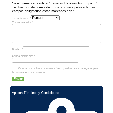
Sé el primero en calificar “Barreras Flexibles Anti Impacto”
Tu dirección de correo electrónico no será publicada.
Los
campos obligatorios están marcados con
*
Tu puntuación
*
Tus comentarios
*
Nombre
*
Correo electrónico
*
Guarda mi nombre, correo electrónico y web en este navegador para
la próxima vez que comente.
Aplican Términos y Condiciones