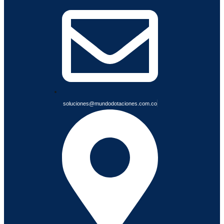
I
A
B
L
E
S
soluciones@mundodotaciones.com.co