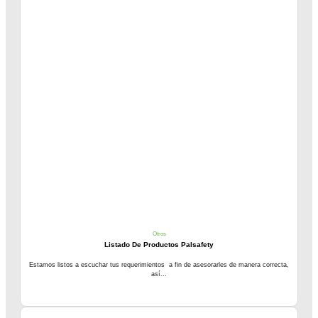
Otros
Listado De Productos Palsafety
Estamos listos a escuchar tus requerimientos a fin de asesorarles de manera correcta,
así...