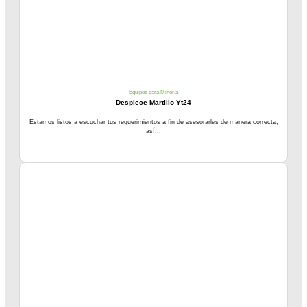
Equipos para Minería
Despiece Martillo Yt24
Estamos listos a escuchar tus requerimientos a fin de asesorarles de manera correcta,
así...