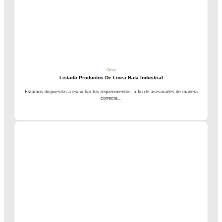
Otros
Listado Productos De Linea Bata Industrial
Estamos dispuestos a escuchar tus requerimientos a fin de asesorarles de manera
correcta...