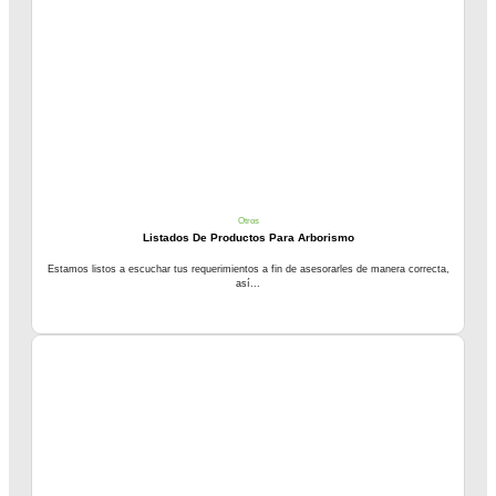
Otros
Listados De Productos Para Arborismo
Estamos listos a escuchar tus requerimientos a fin de asesorarles de manera correcta,
así...