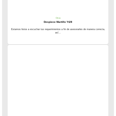
Otros
Despiece Martillo Yt28
Estamos listos a escuchar tus requerimientos a fin de asesorarles de manera correcta,
así...