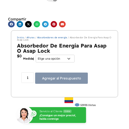
Compartir
Inicio
/
Alturas
/
Absorbedores de energía
/ Absorbedor De Energía Para Asap O
Asap Lock
Absorbedor De Energía Para Asap
O Asap Lock
$
0
Medida|
Agregar al Presupuesto
53935 Vistas
Servicio al Cliente
Online
¡Consigue un mejor precio!,
habla conmigo