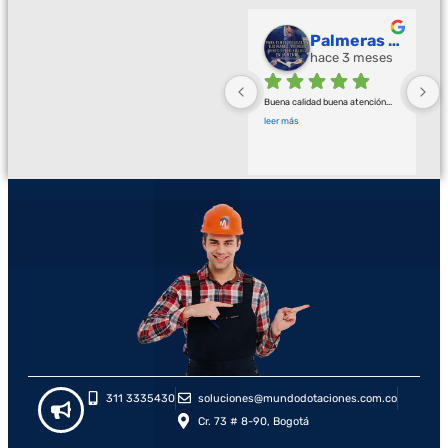
Palmeras Doradas
Camilo Ortegón
hace 3 meses
hace 3 meses
Buena calidad buena atención
... 
Muy bien, me han dado
... 
leer más
leer más
311 3335430
soluciones@mundodotaciones.com.co
Cr. 73 # 8-90, Bogotá