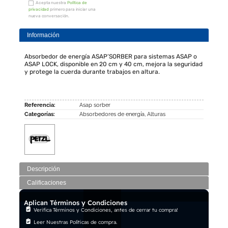
Acepta nuestra
Política de
privacidad
primero para iniciar una
nueva conversación.
Información
Absorbedor de energía ASAP’SORBER para sistemas ASAP o
ASAP LOCK, disponible en 20 cm y 40 cm, mejora la seguridad
y protege la cuerda durante trabajos en altura.
Referencia:
Asap sorber
Categorías:
Absorbedores de energía
,
Alturas
Descripción
Calificaciones
Aplican Términos y Condiciones
Verifica Términos y Condiciones, antes de cerrar tu compra!
Leer Nuestras Políticas de compra.