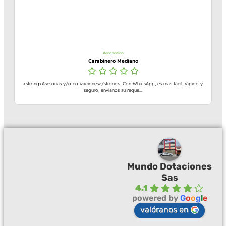
Accesorios
Carabinero Mediano
<strong>Asesorías y/o cotizaciones</strong>: Con WhatsApp, es mas fácil, rápido y
seguro, envíanos su reque...
Mundo Dotaciones
Sas
4.1
powered by
G
o
o
g
l
e
valóranos en