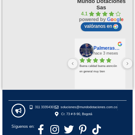
Mundo Dotaciones
Sas
4.1
powered by
G
o
o
g
l
e
valóranos en
Palmeras Doradas
hace 3 meses
Buena calidad buena atención 
en general muy bien
311 3335430
soluciones@mundodotaciones.com.co
Cr. 73 # 8-90, Bogotá
Síguenos en: