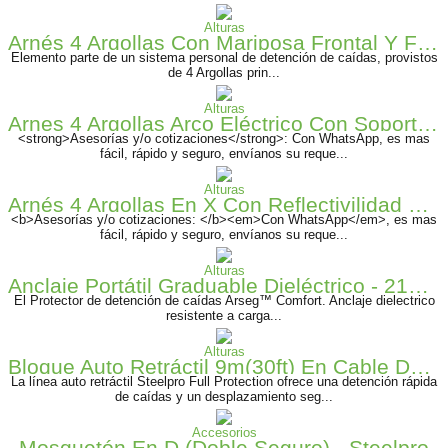
Alturas
Arnés 4 Argollas Con Mariposa Frontal Y Faja Armadura A-0344x
Elemento parte de un sistema personal de detención de caídas, provistos
de 4 Argollas prin...
Alturas
Arnes 4 Argollas Arco Eléctrico Con Soporte Lumbar
<strong>Asesorías y/o cotizaciones</strong>: Con WhatsApp, es mas
fácil, rápido y seguro, envíanos su reque...
Alturas
Arnés 4 Argollas En X Con Reflectivilidad De Alta Visibilidad
<b>Asesorías y/o cotizaciones: </b><em>Con WhatsApp</em>, es mas
fácil, rápido y seguro, envíanos su reque...
Alturas
Anclaje Portátil Graduable Dieléctrico - 2170055 Arseg
El Protector de detención de caídas Arseg™ Comfort. Anclaje dielectrico
resistente a carga...
Alturas
Bloque Auto Retráctil 9m(30ft) En Cable De Acero
La línea auto retráctil Steelpro Full Protection ofrece una detención rápida
de caídas y un desplazamiento seg...
Accesorios
Mosquetón En D (Doble Seguro) - Steelpro