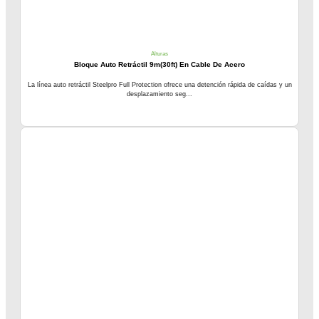
Alturas
Bloque Auto Retráctil 9m(30ft) En Cable De Acero
La línea auto retráctil Steelpro Full Protection ofrece una detención rápida de caídas y un
desplazamiento seg...