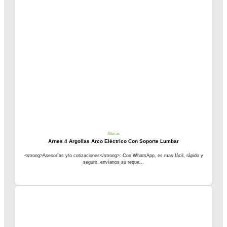
Alturas
Arnes 4 Argollas Arco Eléctrico Con Soporte Lumbar
<strong>Asesorías y/o cotizaciones</strong>: Con WhatsApp, es mas fácil, rápido y
seguro, envíanos su reque...