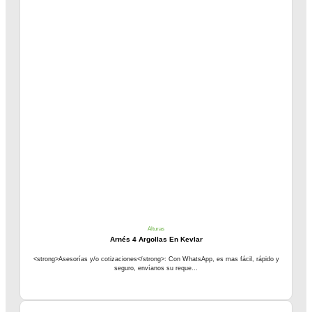
Alturas
Arnés 4 Argollas En Kevlar
<strong>Asesorías y/o cotizaciones</strong>: Con WhatsApp, es mas fácil, rápido y
seguro, envíanos su reque...