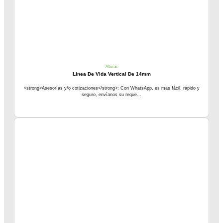
Alturas
Linea De Vida Vertical De 14mm
<strong>Asesorías y/o cotizaciones</strong>: Con WhatsApp, es mas fácil, rápido y
seguro, envíanos su reque...