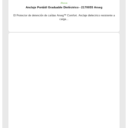
Alturas
Anclaje Portátil Graduable Dieléctrico - 2170055 Arseg
El Protector de detención de caídas Arseg™ Comfort. Anclaje dielectrico resistente a
carga...