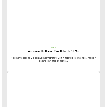
Alturas
Arrestador De Caídas Para Cable De 10 Mm
<strong>Asesorías y/o cotizaciones</strong>: Con WhatsApp, es mas fácil, rápido y
seguro, envíanos su reque...