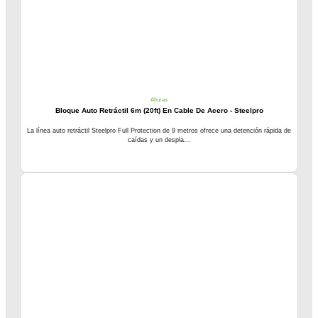
Alturas
Bloque Auto Retráctil 6m (20ft) En Cable De Acero - Steelpro
La línea auto retráctil Steelpro Full Protection de 9 metros ofrece una detención rápida de
caídas y un despla...