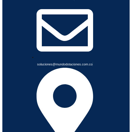
I
A
B
L
E
S
soluciones@mundodotaciones.com.co