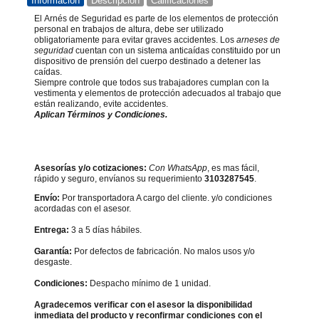
Información
Descripción
Calificaciones
El Arnés de Seguridad es parte de los elementos de protección
personal en trabajos de altura, debe ser utilizado
obligatoriamente para evitar graves accidentes. Los
arneses de
seguridad
cuentan con un sistema anticaídas constituido por un
dispositivo de prensión del cuerpo destinado a detener las
caídas.
Siempre controle que todos sus trabajadores cumplan con la
vestimenta y elementos de protección adecuados al trabajo que
están realizando, evite accidentes.
Aplican Términos y Condiciones.
Asesorías y/o cotizaciones:
Con WhatsApp
, es mas fácil,
rápido y seguro, envíanos su requerimiento
3103287545
.
Envío:
Por transportadora A cargo del cliente. y/o condiciones
acordadas con el asesor.
Entrega:
3 a 5 días hábiles.
Garantía:
Por defectos de fabricación. No malos usos y/o
desgaste.
Condiciones:
Despacho mínimo de 1 unidad.
Agradecemos verificar con el asesor la disponibilidad
inmediata del producto y reconfirmar condiciones con el