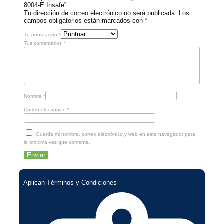
8004-E Insafe”
Tu dirección de correo electrónico no será publicada.
Los
campos obligatorios están marcados con
*
Tu puntuación
*
Tus comentarios
*
Nombre
*
Correo electrónico
*
Guarda mi nombre, correo electrónico y web en este navegador para
la próxima vez que comente.
Aplican Términos y Condiciones