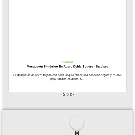
Accesorios
Mosquetón Simétrico En Acero Doble Seguro - Steelpro
El Mosquetón de acero forjado con doble seguro ofrece una conexión segura y estable
para trabajos en altura. S...
ᕙ(`0´)ᕗ
M