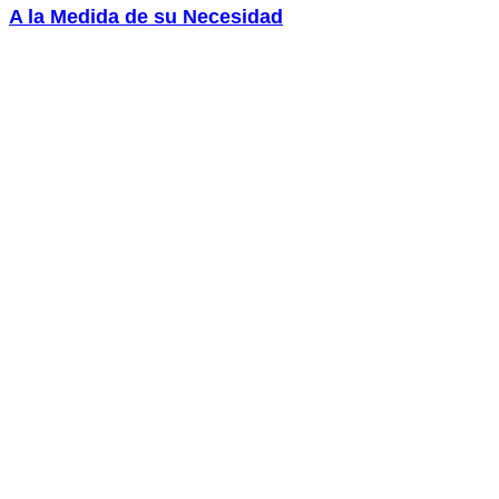
A la Medida de su Necesidad
Ir
al
contenido