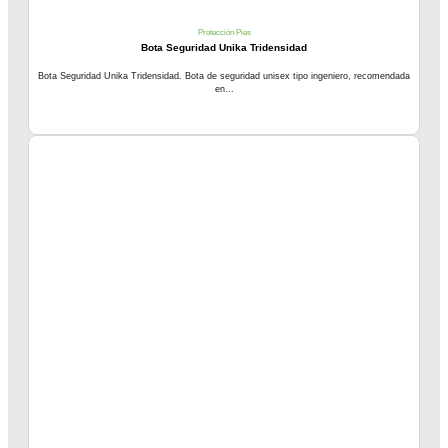
Protección Pies
Bota Seguridad Unika Tridensidad
Bota Seguridad Unika Tridensidad. Bota de seguridad unisex tipo ingeniero, recomendada
en...