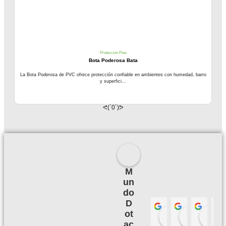
Protección Pies
Bota Poderosa Bata
La Bota Poderosa de PVC ofrece protección confiable en ambientes con humedad, barro
y superfici...
ᕙ(`0´)ᕗ
M
un
do
D
ot
Palmeras 
Camil
hace 3 meses
hace 3
h
ac