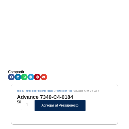
Compartir
Inicio
/
Protección Personal (Epps)
/
Protección Pies
/ Advance 7349-C4-0184
Advance 7349-C4-0184
$
0
Agregar al Presupuesto