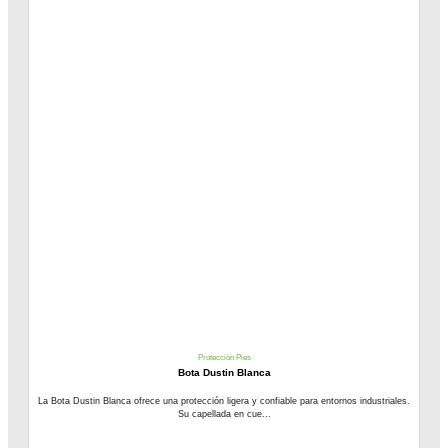
Protección Pies
Bota Dustin Blanca
La Bota Dustin Blanca ofrece una protección ligera y confiable para entornos industriales.
Su capellada en cue...