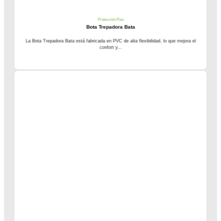
Protección Pies
Bota Trepadora Bata
La Bota Trepadora Bata está fabricada en PVC de alta flexibilidad, lo que mejora el
confort y...