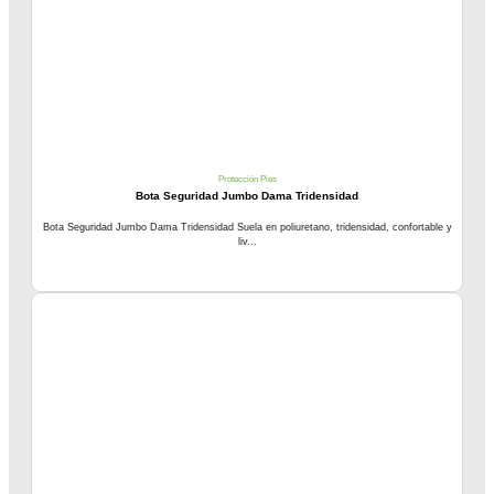
Protección Pies
Bota Seguridad Jumbo Dama Tridensidad
Bota Seguridad Jumbo Dama Tridensidad Suela en poliuretano, tridensidad, confortable y
liv...