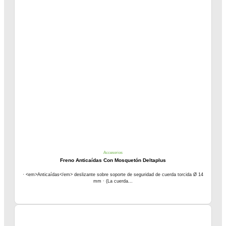
Accesorios
Freno Anticaídas Con Mosquetón Deltaplus
· <em>Anticaídas</em> deslizante sobre soporte de seguridad de cuerda torcida Ø 14
mm · (La cuerda...