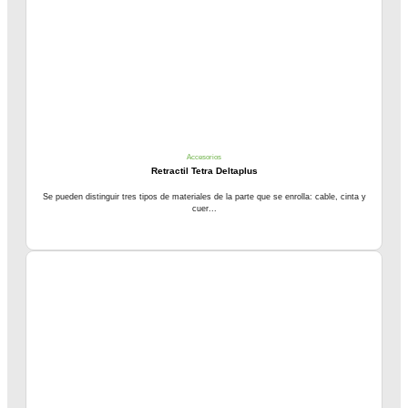
Accesorios
Retractil Tetra Deltaplus
Se pueden distinguir tres tipos de materiales de la parte que se enrolla: cable, cinta y
cuer...