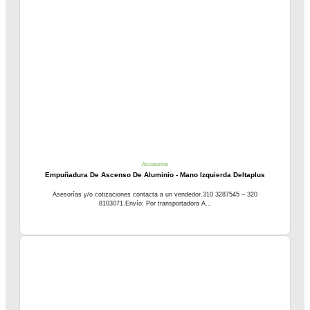
Accesorios
Empuñadura De Ascenso De Aluminio - Mano Izquierda Deltaplus
Asesorías y/o cotizaciones contacta a un vendedor.310 3287545 – 320
8103071.Envío: Por transportadora A...