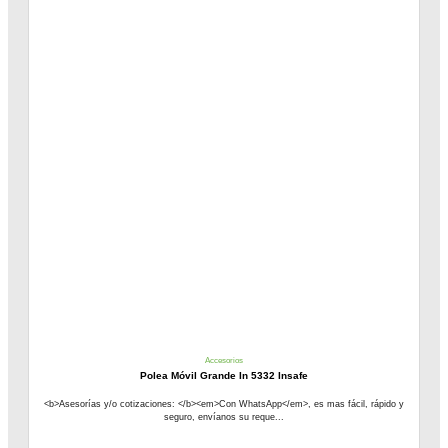
Accesorios
Polea Móvil Grande In 5332 Insafe
<b>Asesorías y/o cotizaciones: </b><em>Con WhatsApp</em>, es mas fácil, rápido y
seguro, envíanos su reque...