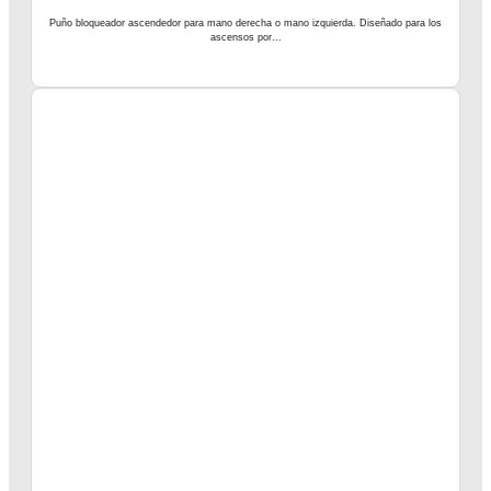
Puño bloqueador ascendedor para mano derecha o mano izquierda. Diseñado para los
ascensos por...