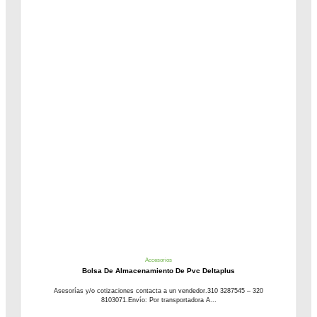
Accesorios
Bolsa De Almacenamiento De Pvc Deltaplus
Asesorías y/o cotizaciones contacta a un vendedor.310 3287545 – 320
8103071.Envío: Por transportadora A...