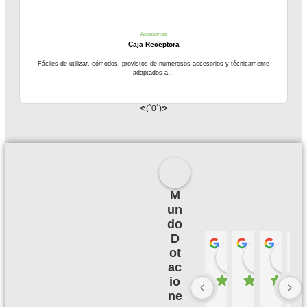
Accesorios
Caja Receptora
Fáciles de utilizar, cómodos, provistos de numerosos accesorios y técnicamente
adaptados a...
ᕙ(`0´)ᕗ
M
un
do
D
ot
Palmeras 
Camil
hace 3 meses
hace 3
h
ac
io
ne
B
M
B
E
u
u
u
X