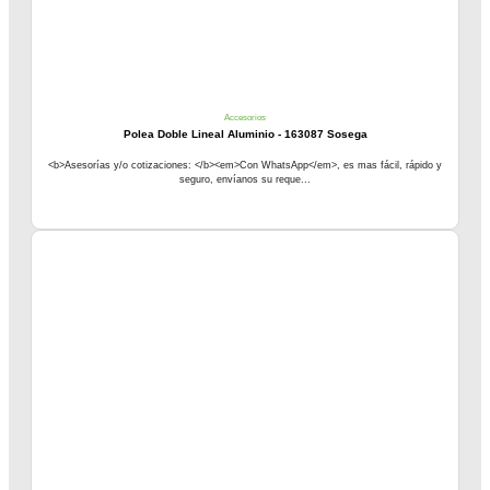
Accesorios
Polea Doble Lineal Aluminio - 163087 Sosega
<b>Asesorías y/o cotizaciones: </b><em>Con WhatsApp</em>, es mas fácil, rápido y
seguro, envíanos su reque...