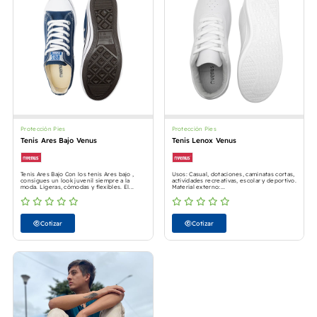
Protección Pies
Protección Pies
Tenis Ares Bajo Venus
Tenis Lenox Venus
Tenis Ares Bajo Con los tenis Ares bajo ,
Usos: Casual, dotaciones, caminatas cortas,
consigues un look juvenil siempre a la
actividades recreativas, escolar y deportivo.
moda. Ligeras, cómodas y flexibles. El...
Material externo:...
Cotizar
Cotizar