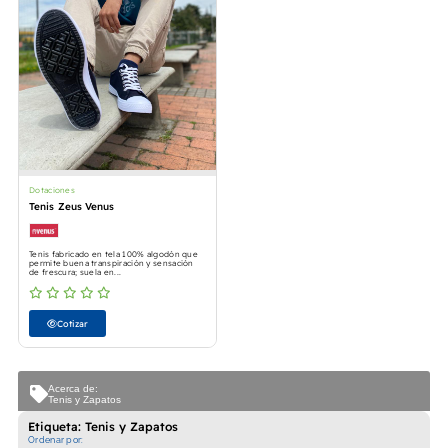
Dotaciones
Tenis Zeus Venus
Tenis fabricado en tela 100% algodón que
permite buena transpiración y sensación
de frescura; suela en...
Cotizar
Acerca de:
Tenis y Zapatos
Etiqueta: Tenis y Zapatos
Ordenar por: