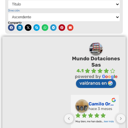
Dirección:
Compartir
Mundo Dotaciones
Sas
4.1
powered by
G
o
o
g
l
e
valóranos en
Palmeras Doradas
Camilo Ortegón
hace 3 meses
hace 3 meses
Buena calidad buena atención
... 
Muy bien, me han dado
... 
leer más
leer más