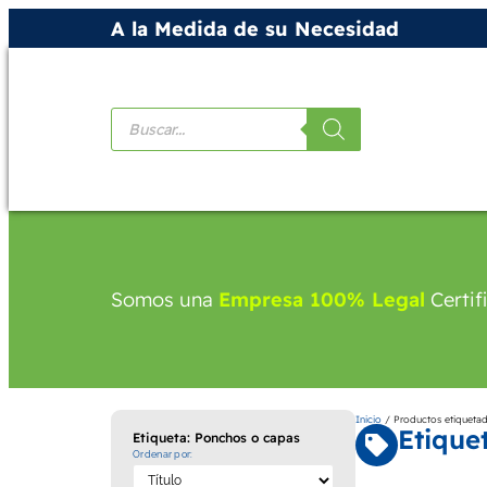
A la Medida de su Necesidad
Productos
Somos una
Empresa 100% Legal
Certif
Inicio
/ Productos etiqueta
Etique
Etiqueta: Ponchos o capas
Ordenar por: