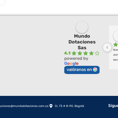
Mundo
Dotaciones
Sas
Buen
4.1
aten
powered by
bien
G
o
o
g
l
e
valóranos en
Sígu
luciones@mundodotaciones.com.co
Cr. 73 # 8-90, Bogotá