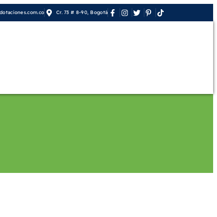
otaciones.com.co
Cr. 73 # 8-90, Bogotá
orativo
Contáctenos
Mi cuenta