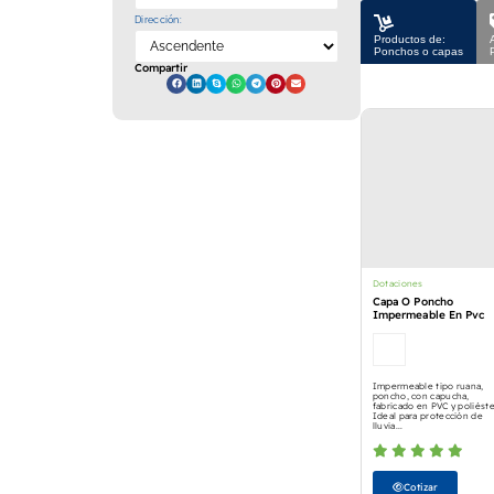
Dirección:
Productos de:
Ponchos o capas
Compartir
Dotaciones
Capa O Poncho
Impermeable En Pvc
Impermeable tipo ruana,
poncho, con capucha,
fabricado en PVC y poliéste
Ideal para protección de
lluvia...
Cotizar