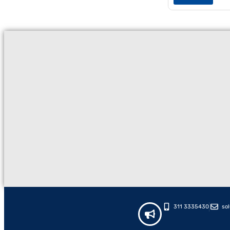
311 3335430
so