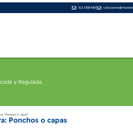
311 3335430
soluciones@mundod
Líneas de Negocio
Medios de pago
Cop
icada y Regulada.
dos “Ponchos o capas”
ta: Ponchos o capas