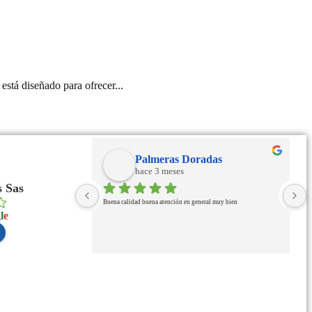
á diseñado para ofrecer...
Palmeras Doradas
hace 3 meses
 Sas
Buena calidad buena atención en general muy bien
g
l
e