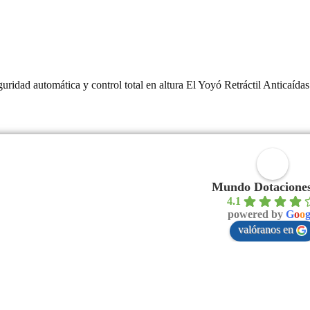
mática y control total en altura El Yoyó Retráctil Anticaídas est
Mundo Dotaciones
4.1
powered by
G
o
o
valóranos en