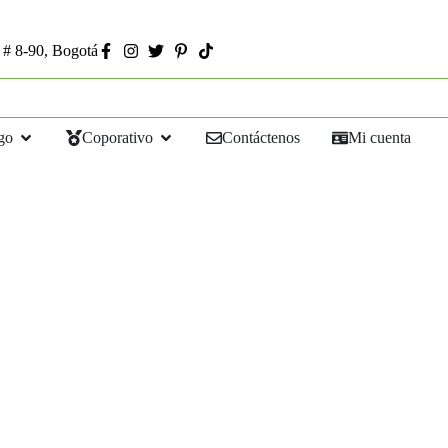
 # 8-90, Bogotá
go
Coporativo
Contáctenos
Mi cuenta