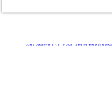
311 3335430
sol
Mundo Dotaciones S.A.S., © 2026, todos los derechos reserva