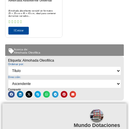
Almohada Absorbente Universal
Almohada absorbente versátil en formatos
25 × 25 cm o 45 × 45 cm, ideal para contener
derrames variados...
Cotizar
Acerca de:
Almohada Oleofilica
Etiqueta: Almohada Oleofilica
Ordenar por:
Dirección:
Compartir
Mundo Dotaciones