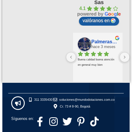
Sas
4.1
powered by
G
o
o
g
l
e
valóranos en
Palmeras Doradas
hace 3 meses
Buena calidad buena atención 
en general muy bien
311 3335430
soluciones@mundodotaciones.com.co
Cr. 73 # 8-90, Bogotá
Síguenos en: