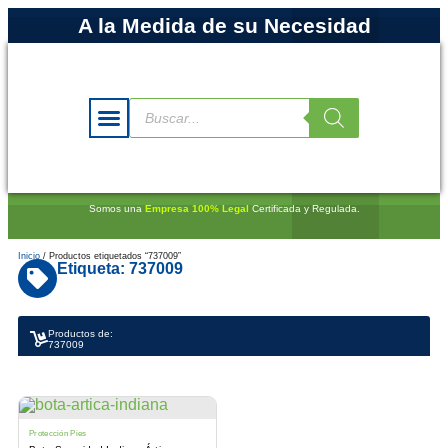
A la Medida de su Necesidad
Somos una
Empresa 100% Legal
Certificada y Regulada.
Inicio
/ Productos etiquetados “737009”
Etiqueta: 737009
Productos de:
737009
Protección Pies