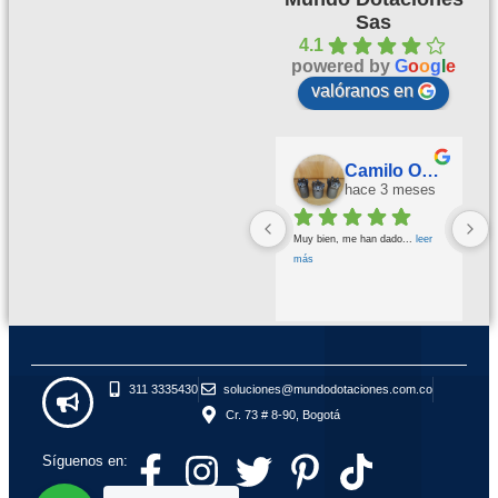
Sas
4.1
powered by
G
o
o
g
l
e
valóranos en
Palmeras Doradas
Camilo Ortegón
hace 3 meses
hace 3 meses
Buena calidad buena atención
... 
Muy bien, me han dado
... 
leer 
leer más
más
311 3335430
soluciones@mundodotaciones.com.co
Cr. 73 # 8-90, Bogotá
Síguenos en: