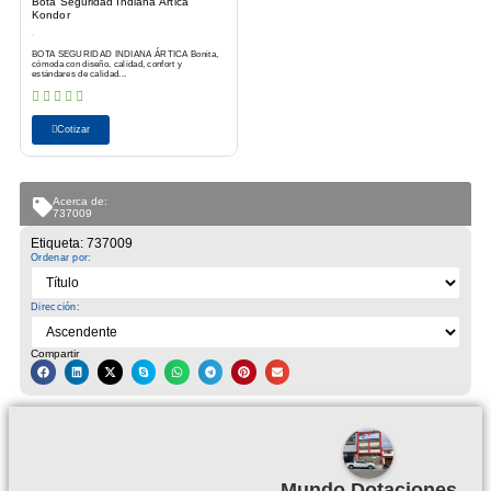
Bota Seguridad Indiana Ártica
Kondor
BOTA SEGURIDAD INDIANA ÁRTICA Bonita,
cómoda con diseño, calidad, confort y
estándares de calidad...
Cotizar
Acerca de:
737009
Etiqueta: 737009
Ordenar por:
Dirección:
Compartir
Mundo Dotaciones