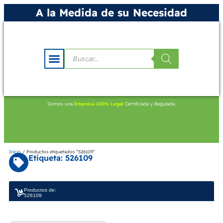
A la Medida de su Necesidad
Somos una
Empresa 100% Legal
Certificada y Regulada.
Inicio
/ Productos etiquetados “526109”
Etiqueta: 526109
Productos de:
526109