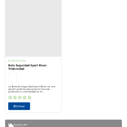
Protección Pies
Bota Seguridad Sport Bison
Tridensidad
La Bota de Seguridad Sport Bison es una
opción práctica para quienes buscan
protección y comodidad en el...
Cotizar
Acerca de: