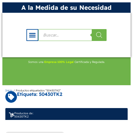
A la Medida de su Necesidad
Somos una
Empresa 100% Legal
Certificada y Regulada.
Inicio
/ Productos etiquetados “50430TK2”
Etiqueta: 50430TK2
Productos de:
50430TK2