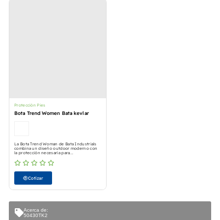
Protección Pies
Bota Trend Women Bata kevlar
La Bota Trend Woman de Bata Industrials
combina un diseño outdoor moderno con
la protección necesaria para...
Cotizar
Acerca de:
50430TK2