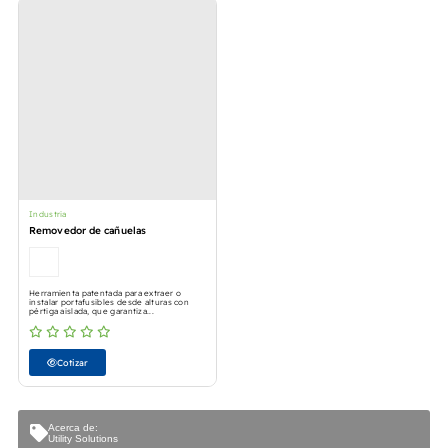
Industria
Removedor de cañuelas
Herramienta patentada para extraer o
instalar portafusibles desde alturas con
pértiga aislada, que garantiza...
Cotizar
Acerca de:
Utility Solutions