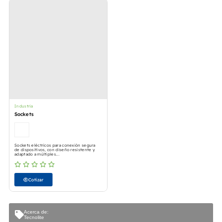
Industria
Sockets
Sockets eléctricos para conexión segura
de dispositivos, con diseño resistente y
adaptado a múltiples...
Cotizar
Acerca de:
Tecnolite