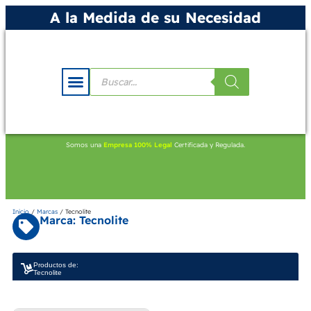
A la Medida de su Necesidad
Somos una
Empresa 100% Legal
Certificada y Regulada.
Inicio
/
Marcas
/ Tecnolite
Marca: Tecnolite
Productos de:
Tecnolite