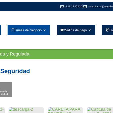
311 3335430
soluciones@mundo
Líneas de Negocio
Medios de pago
Co
ada y Regulada.
 Seguridad
rca de:
uridad