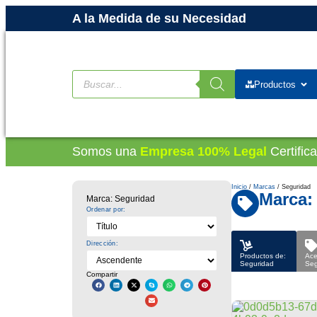
A la Medida de su Necesidad
Productos
Somos una
Empresa 100% Legal
Certific
Inicio
/
Marcas
/ Seguridad
Marca:
Marca: Seguridad
Ordenar por:
Dirección:
Productos de:
Ace
Seguridad
Seg
Compartir