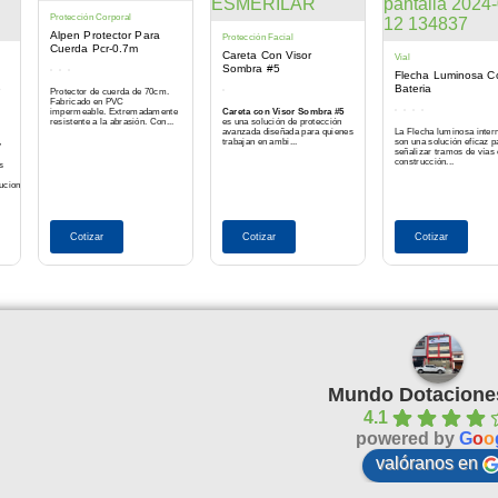
Protección Corporal
Alpen Protector Para
Protección Facial
Cuerda Pcr-0.7m
Careta Con Visor
Vial
Sombra #5
Flecha Luminosa C
e
Bateria
Protector de cuerda de 70cm.
Fabricado en PVC
impermeable. Extremadamente
Careta con Visor Sombra #5
resistente a la abrasión. Con...
es una solución de protección
avanzada diseñada para quienes
La Flecha luminosa inter
trabajan en ambi...
son una solución eficaz p
y
señalizar tramos de vías
construcción...
s
lucionesalamedidadesunecesidad
Cotizar
Cotizar
Cotizar
Mundo Dotacione
4.1
powered by
G
o
o
valóranos en