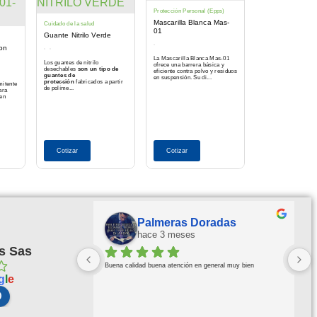
Protección Personal (Epps)
Mascarilla Blanca Mas-
Cuidado de la salud
01
Guante Nitrilo Verde
on
La Mascarilla Blanca Mas-01
Los guantes de nitrilo
ofrece una barrera básica y
desechables
son un tipo de
eficiente contra polvo y residuos
guantes de
en suspensión. Su di...
protección
fabricados a partir
mitente
de políme...
ara
 en
Cotizar
Cotizar
Palmeras Doradas
hace 3 meses
s Sas
Buena calidad buena atención en general muy bien
g
l
e