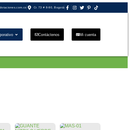
dotaciones.com.co
Cr. 73 # 8-90, Bogotá
porativo
Contáctenos
Mi cuenta