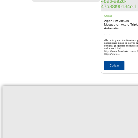
Alturas
Alpen Hm Zrc035
Mosqueton Acero Tripl
Automatico
¡Haz clic y verifica términos 
condiciones antes de cerrar tu
compra! ¡Síguenos en nuestra
redes sociales!
https://www.facebook.com/so
https://www...
Cotizar