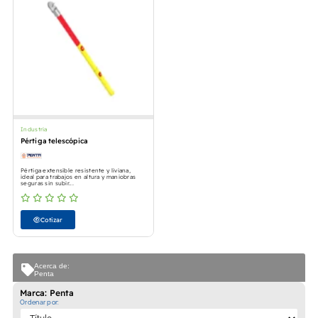
Industria
Pértiga telescópica
Pértiga extensible resistente y liviana,
ideal para trabajos en altura y maniobras
seguras sin subir...
Cotizar
Acerca de:
Penta
Marca: Penta
Ordenar por: