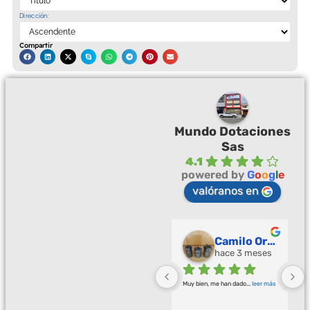
Dirección:
Compartir
Mundo Dotaciones
Sas
4.1
powered by
G
o
o
g
l
e
valóranos en
Palmeras Doradas
Camilo Ortegón
hace 3 meses
hace 3 meses
Buena calidad buena atención
... 
Muy bien, me han dado
... 
leer más
leer más