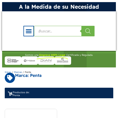
A la Medida de su Necesidad
Somos una
Empresa 100% Legal
Certificada y Regulada.
Inicio
/
Marcas
/ Penta
Marca: Penta
Productos de:
Penta