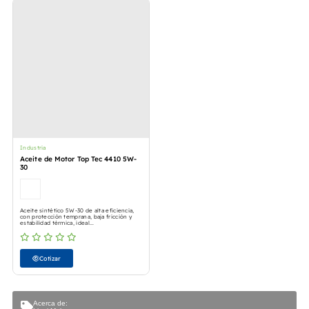
Industria
Aceite de Motor Top Tec 4410 5W-
30
Aceite sintético 5W‑30 de alta eficiencia,
con protección temprana, baja fricción y
estabilidad térmica, ideal...
Cotizar
Acerca de: