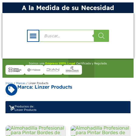
A la Medida de su Necesidad
Somos una
Empresa 100% Legal
Certificada y Regulada.
Inicio
/
Marcas
/ Linzer Products
Marca: Linzer Products
Productos de:
Linzer Products