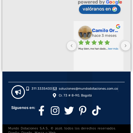
powered by
G
o
o
g
l
e
valóranos en
Palmeras Doradas
Camilo Ortegón
hace 3 meses
hace 3 meses
Buena calidad buena atención
... 
Muy bien, me han dado
... 
leer más
leer más
311 3335430
soluciones@mundodotaciones.com.co
Cr. 73 # 8-90, Bogotá
Síguenos en:
Mundo Dotaciones S.A.S., © 2026, todos los derechos reservados.
Diseño: Diseño, Marca y Web