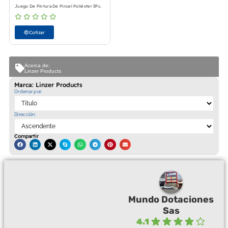
Juego De Pintura De Pincel Poliéster 3Pc.
Cotizar
Acerca de:
Linzer Products
Marca: Linzer Products
Ordenar por:
Dirección:
Compartir
Mundo Dotaciones
Sas
4.1