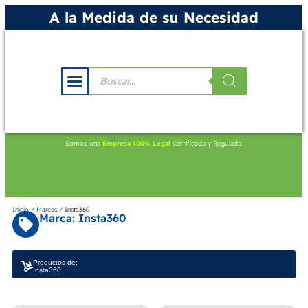
A la Medida de su Necesidad
Somos una
Empresa 100% Legal
Certificada y Regulada.
Inicio
/
Marcas
/ Insta360
Marca: Insta360
Productos de:
Insta360