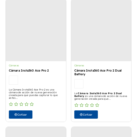
Cámaras
Cámaras
Cámara Insta360 Ace Pro 2
Cámara Insta360 Ace Pro 2 Dual
Battery
La Cámara Insta360 Ace Pro 2 es una
cámara de acción de nueva generación
La
Cámara Insta360 Ace Pro 2 Dual
creada para que puedas capturar lo que
Battery
es una cámara de acción de nueva
antes...
generación creada para que...
Cotizar
Cotizar