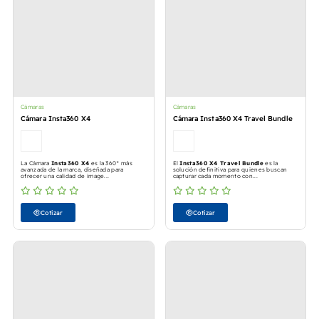
Cámaras
Cámaras
Cámara Insta360 X4
Cámara Insta360 X4 Travel Bundle
La Cámara
Insta360 X4
es la 360° más
El
Insta360 X4 Travel Bundle
es la
avanzada de la marca, diseñada para
solución definitiva para quienes buscan
ofrecer una calidad de image...
capturar cada momento con...
Cotizar
Cotizar