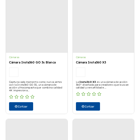
Cámaras
Cámaras
Cámara Insta360 GO 3s Blanca
Cámara Insta360 X3
Captura cada momento como nunca antes
La
Insta360 X3
es una cámara de acción
con la Insta360 GO 3S, una cámara de
360° diseñada para creadores que buscan
acción ultracompacta que combina calidad
calidad y versatilidad e...
4K impresiona...
Cotizar
Cotizar