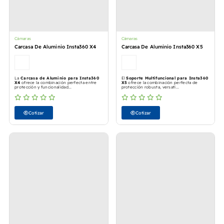
Cámaras
Cámaras
Carcasa De Aluminio Insta360 X4
Carcasa De Aluminio Insta360 X5
La
Carcasa de Aluminio para Insta360
El
Soporte Multifuncional para Insta360
X4
ofrece la combinación perfecta entre
X5
ofrece la combinación perfecta de
protección y funcionalidad...
protección robusta, versati...
Cotizar
Cotizar