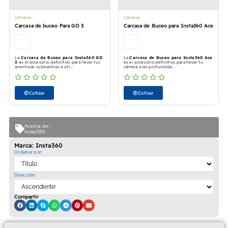
Cámaras
Cámaras
Carcasa de buceo Para GO 3
Carcasa de Buceo para Insta360 Ace
La
Carcasa de Buceo para Insta360 GO
La
Carcasa de Buceo para Insta360 Ace
3
es el accesorio definitivo para llevar tus
es el accesorio definitivo para llevar tu
aventuras submarinas a otr...
cámara a las profundida...
Cotizar
Cotizar
Acerca de:
Insta360
Marca: Insta360
Ordenar por:
Dirección:
Compartir