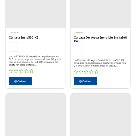
Cámaras
Cámaras
Cámara Insta360 X5
Carcasa De Agua Invisible Insta360
X4
La INSTA360 X5 redefine la grabación en
360° con un impresionante vídeo 8K y sus
La Carcasa de Agua Invisible Insta360 X4
nuevos sensores de 1/1,28", capaces de
está diseñada para que captures imágenes
capturar cada detalle...
y vídeos 360° nítidos bajo el agua,...
Cotizar
Cotizar