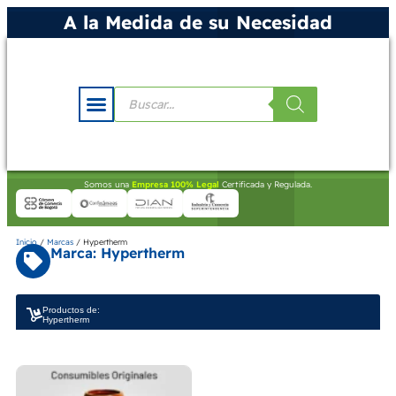
A la Medida de su Necesidad
Somos una
Empresa 100% Legal
Certificada y Regulada.
Inicio
/
Marcas
/ Hypertherm
Marca: Hypertherm
Productos de:
Hypertherm