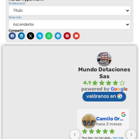
Ordenar por:
Dirección:
Compartir
Mundo Dotaciones
Sas
4.1
powered by
G
o
o
g
l
e
valóranos en
Palmeras Doradas
Camilo Ortegón
hace 3 meses
hace 3 meses
Buena calidad buena atención
... 
Muy bien, me han dado
... 
leer más