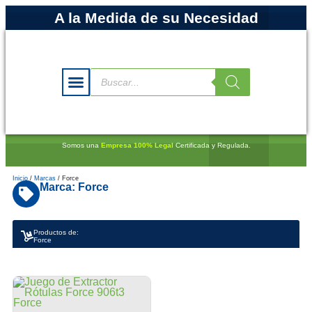
A la Medida de su Necesidad
Somos una
Empresa 100% Legal
Certificada y Regulada.
Inicio
/
Marcas
/ Force
Marca: Force
Productos de:
Force