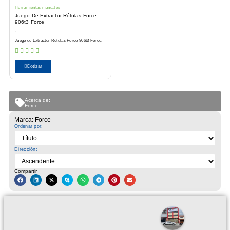
Herramientas manuales
Juego De Extractor Rótulas Force
906t3 Force
Juego de Extractor Rótulas Force 906t3 Force.
Cotizar
Acerca de:
Force
Marca: Force
Ordenar por:
Dirección:
Compartir