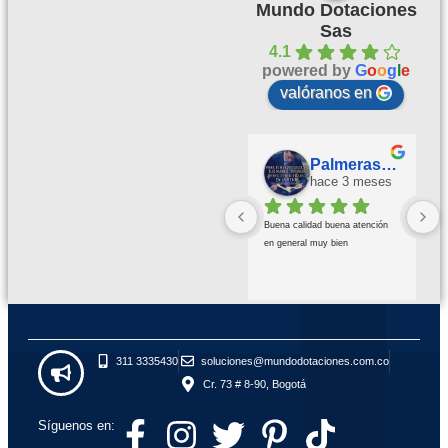
Mundo Dotaciones
Sas
4.1
powered by
G
o
o
g
l
e
valóranos en
Palmeras Doradas
hace 3 meses
Buena calidad buena atención 
en general muy bien
311 3335430
soluciones@mundodotaciones.com.co
Cr. 73 # 8-90, Bogotá
Síguenos en: