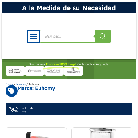
A la Medida de su Necesidad
Somos una
Empresa 100% Legal
Certificada y Regulada.
Inicio
/
Marcas
/ Euhomy
Marca: Euhomy
Productos de:
Euhomy