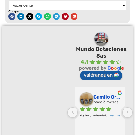
Compartir
Mundo Dotaciones
Sas
4.1
powered by
G
o
o
g
l
e
valóranos en
Palmeras Doradas
Camilo Ortegón
hace 3 meses
hace 3 meses
Buena calidad buena atención
... 
Muy bien, me han dado
... 
leer más
leer más