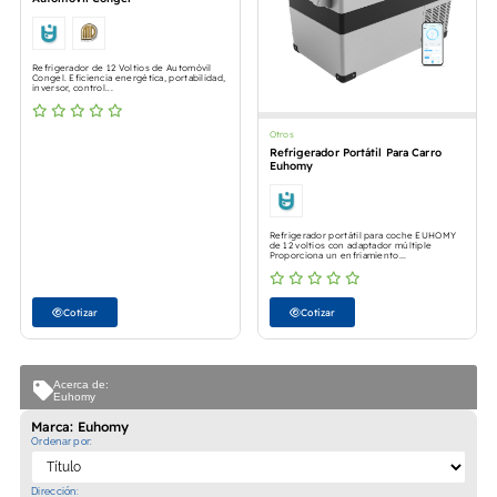
Refrigerador de 12 Voltios de Automóvil
Congel. Eficiencia energética, portabilidad,
inversor, control...
Otros
Refrigerador Portátil Para Carro
Euhomy
Refrigerador portátil para coche EUHOMY
de 12 voltios con adaptador múltiple
Proporciona un enfriamiento...
Cotizar
Cotizar
Acerca de:
Euhomy
Marca: Euhomy
Ordenar por:
Dirección: