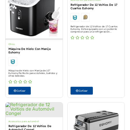
Accesorios para automóvil
Refrigerador De 12 Voltios De 17
Cuartos Euhomy
Refrigerador de 12 Voltios de 17 Cuartos
Euhomy. Está equipado con un potente
compresor para una refrigeración...
Otros
Máquina De Hielo Con Manija
Euhomy
Máquina de Hielo con Manija de 10”
Euhomy Perfecto para cócteles, batidos y
otras bebidas.
Cotizar
Cotizar
Accesorios para automóvil
Refrigerador De 12 Voltios De
Automóvil Congel