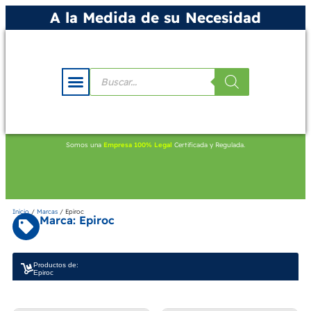
A la Medida de su Necesidad
Somos una
Empresa 100% Legal
Certificada y Regulada.
Inicio
/
Marcas
/ Epiroc
Marca: Epiroc
Productos de:
Epiroc