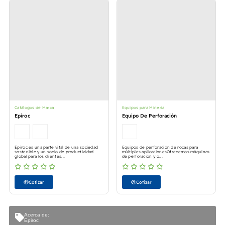
Catálogos de Marca
Equipos para Minería
Epiroc
Equipo De Perforación
Epiroc es una parte vital de una sociedad
Equipos de perforación de rocas para
sostenible y un socio de productividad
múltiples aplicacionesOfrecemos máquinas
global para los clientes...
de perforación y o...
Cotizar
Cotizar
Acerca de:
Epiroc