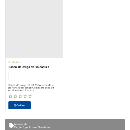
Soldaduras
Banco de carga de soldadura
Banco de carga LB-50-350A, robusto y
portátil, ideal para pruebas precisas en
equipos de soldadura.
Cotizar
Acerca de:
Eagle Eye Power Solutions