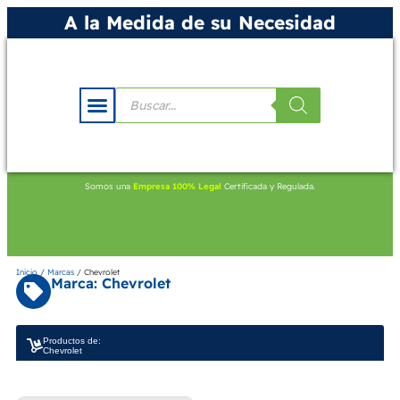
A la Medida de su Necesidad
Somos una
Empresa 100% Legal
Certificada y Regulada.
Inicio
/
Marcas
/ Chevrolet
Marca: Chevrolet
Productos de:
Chevrolet