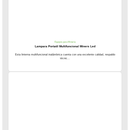
Equipos para Minería
Lampara Portatil Multifuncional Miners Led
Esta linterna multifuncional inalámbrica cuenta con una excelente calidad, respaldo
técnic...