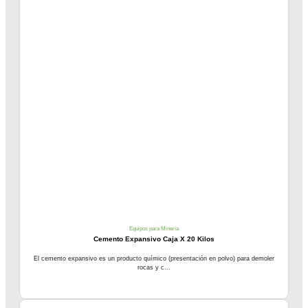
Equipos para Minería
Cemento Expansivo Caja X 20 Kilos
El cemento expansivo es un producto químico (presentación en polvo) para demoler
rocas y c...