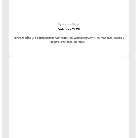
Equipos para Minería
Valvulas Yt 28
<b>Asesorías y/o cotizaciones: </b><em>Con WhatsApp</em>, es mas fácil, rápido y
seguro, envíanos su reque...