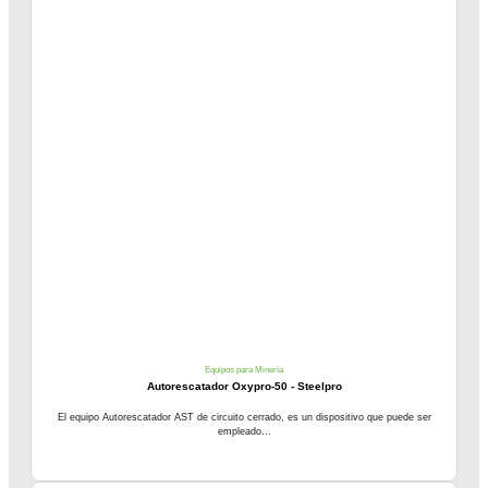
Equipos para Minería
Autorescatador Oxypro-50 - Steelpro
El equipo Autorescatador AST de circuito cerrado, es un dispositivo que puede ser
empleado...