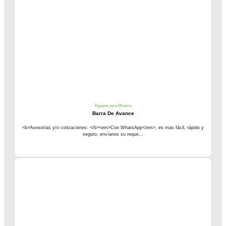
Equipos para Minería
Barra De Avance
<b>Asesorías y/o cotizaciones: </b><em>Con WhatsApp</em>, es mas fácil, rápido y
seguro, envíanos su reque...