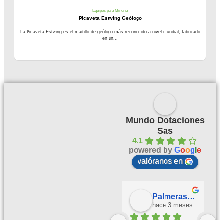
Equipos para Minería
Picaveta Estwing Geólogo
La Picaveta Estwing es el martillo de geólogo más reconocido a nivel mundial, fabricado
en un...
Mundo Dotaciones
Sas
4.1
powered by
G
o
o
g
l
e
valóranos en
Palmeras Doradas
hace 3 meses