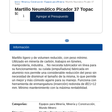
Inicio
/
Minería y Construcción
/
Equipos para Minería
/ Martillo Neumático Picador 37
Topac
Martillo Neumático Picador 37 Topac
$
0
Agregar al Presupuesto
Información
Martillo ligero y de volumen reducido, con peso mínimo.
Utilizado en minería de carbón, trabajos en túneles,
mampostería, industria… No necesita lubricador en línea para
su funcionamiento. su culata (empuñadura) fabricada en
aluminio nos permite una considerable reducción del peso sin
necesidad de disminuir el tamaño de la misma, lo que permite
un mejor y más cómodo agarre para su manejo. Funciona con
herramienta de enmangadura (inserción) redonda de Ø21×12
mm. Mínimo mantenimiento con la máxima rentabilidad.
Categorías:
Equipos para Minería
,
Minería y Construcción
,
Mundo Minero