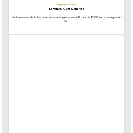
Equipos para Minería
Lampara Kl8m Generica
La iluminación de la lámpara profesional para minero KL8 es de 11000 lux, con seguridad
co...