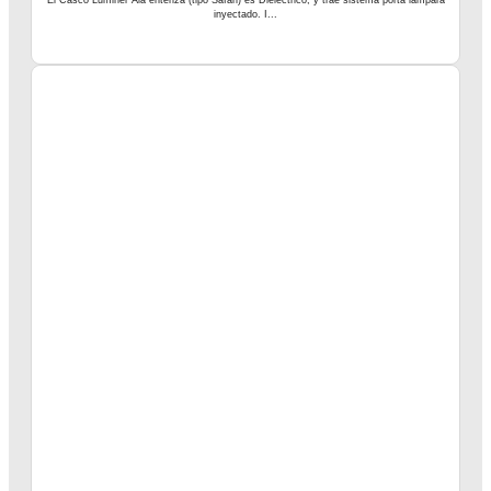
El Casco Luminer Ala enteriza (tipo Safari) es Dieléctrico, y trae sistema porta lámpara
inyectado. I...