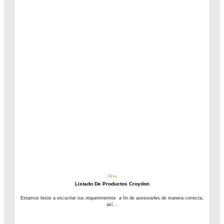
Otros
Listado De Productos Croydon
Estamos listos a escuchar tus requerimientos a fin de asesorarles de manera correcta,
así...