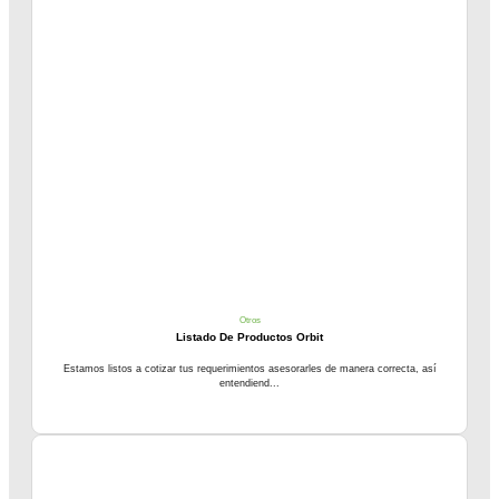
Otros
Listado De Productos Orbit
Estamos listos a cotizar tus requerimientos asesorarles de manera correcta, así
entendiend...