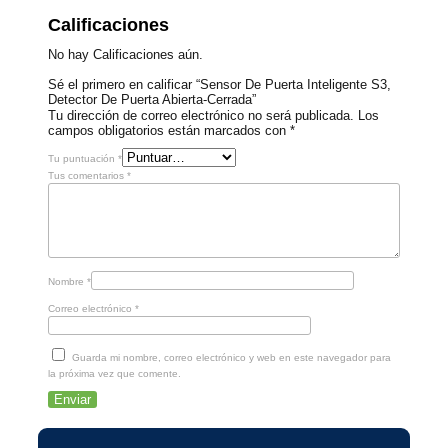
Calificaciones
No hay Calificaciones aún.
Sé el primero en calificar “Sensor De Puerta Inteligente S3,
Detector De Puerta Abierta-Cerrada”
Tu dirección de correo electrónico no será publicada.
Los
campos obligatorios están marcados con
*
Tu puntuación
*
Tus comentarios
*
Nombre
*
Correo electrónico
*
Guarda mi nombre, correo electrónico y web en este navegador para
la próxima vez que comente.