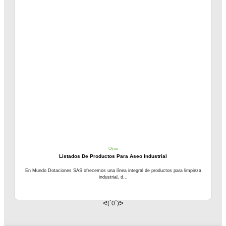
Otros
Listados De Productos Para Aseo Industrial
En Mundo Dotaciones SAS ofrecemos una línea integral de productos para limpieza
industrial, d...
ᕙ(`0´)ᕗ