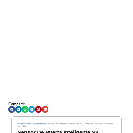
Compartir
Inicio
/
Otros
/
Importados
/ Sensor De Puerta Inteligente S3, Detector De Puerta Abierta-
Cerrada
Sensor De Puerta Inteligente S3,