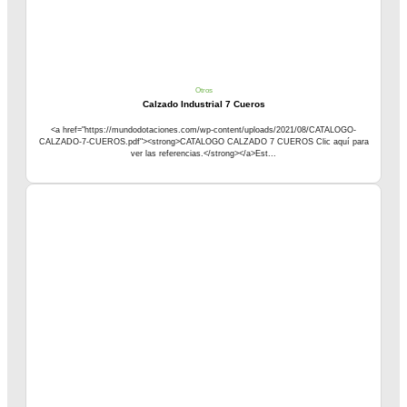
Otros
Calzado Industrial 7 Cueros
<a href="https://mundodotaciones.com/wp-content/uploads/2021/08/CATALOGO-
CALZADO-7-CUEROS.pdf"><strong>CATALOGO CALZADO 7 CUEROS Clic aquí para
ver las referencias.</strong></a>Est...