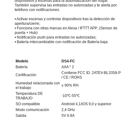
dispositivos y escenas para la automatización del hogar.
También supervisa las entradas no autorizadas y te alerta por
teléfono con notificaciones.
• Activar escenas y controlar dispositivos tras la detección de
apertura/cierre;
• Funciona con otras marcas en Alexa / IFTTT APP; (Sensor de
puerta + Hub)
• Notificación push para entradas no autorizadas;
• Batería intercambiable con notificación de Batería baja.
Modelo
DS4-FC
Batería
AAA * 2
Contiene FCC ID: 2ATEV-BL3358-P
Certificación
/ CE / ROHS
Humedad relacionada con
≤ 90% RH
el trabajo
Temperatura DE
-10℃-55℃
TRABAJO
SO compatible
Android 4,1/iOS 9,0 y superior
Modo comunicación
2,4 GHz
Salida
5V 0.8A